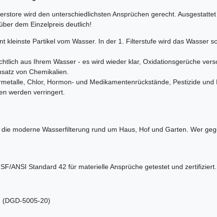
serstore wird den unterschiedlichsten Ansprüchen gerecht. Ausgestattet
über dem Einzelpreis deutlich!
fernt kleinste Partikel vom Wasser. In der 1. Filterstufe wird das Wasse
 sichtlich aus Ihrem Wasser - es wird wieder klar, Oxidationsgerüche 
nsatz von Chemikalien.
wermetalle, Chlor, Hormon- und Medikamentenrückstände, Pestizide und 
n werden verringert.
he an die moderne Wasserfilterung rund um Haus, Hof und Garten. Wer g
F/ANSI Standard 42 für materielle Ansprüche getestet und zertifiziert.
µm (DGD-5005-20)