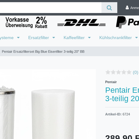
Anme
systeme
Ersatzfilter
Kaffeefilter
Kühlschrankfilter
Pentair Ersatzfilterset Big Blue Eisenfilter 3-teilig 20" BB
(0)
Pentair
Pentair Er
3-teilig 2
Artikel-ID:
6724
289,90