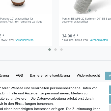
r Patrone 10" Wasserfilter für
Pentair BSWP5-20 Sediment 20" BB 5 µ
unnen,Pool, Iron removing cartridge
gewickelt Wasserfilter
€ *
34,90 € *
. MwSt.
zzgl.
Versandkosten
*
inkl. ges. MwSt.
zzgl.
Versandkosten
lärung
AGB
Barrierefreiheitserklärung
Widerrufs­recht
V
unserer Website und verarbeiten personenbezogene Daten von
Versand- & Zahlungsbedingungen
.B. Inhalte und Anzeigen zu personalisieren, Medien von
ite zu analysieren. Die Datenverarbeitung erfolgt erst durch
 wir in den Einstellungen benennen.
nd eines berechtigten Interesses erfolgen. Die Zustimmung kann
© Copyright 2026 | Alle Rechte vorbehalten.