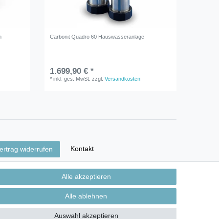
m
Carbonit Quadro 60 Hauswasseranlage
Teflonba
1.699,90 € *
2,00 €
*
inkl. ges. MwSt.
zzgl.
Versandkosten
12
Mete
*
inkl. ge
Kontakt
ertrag widerrufen
Alle akzeptieren
Alle ablehnen
Auswahl akzeptieren