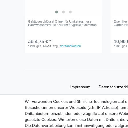
Gehäuseschlüssel Öffner für Umkehrosmose
Eisenfilte
Hauswasserfilter 10 Zoll Slim / BigBlue / Membran
Garten,Br
ab 4,75 € *
10,90 
*
inkl. ges. MwSt.
zzgl.
Versandkosten
*
inkl. ges
Impressum
Daten­schutz­erk
Wir verwenden Cookies und ähnliche Technologien auf 
Besucher:innen unserer Webseite (z.B. IP-Adresse), um z
Drittanbietern einzubinden oder Zugriffe auf unsere Webs
gesetzte Cookies. Wir teilen diese Daten mit Dritten, die
Die Datenverarbeitung kann mit Einwilligung oder aufgru