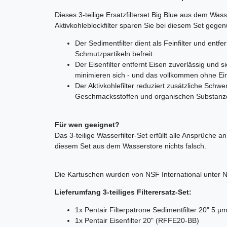
Dieses 3-teilige Ersatzfilterset Big Blue aus dem Was
Aktivkohleblockfilter sparen Sie bei diesem Set gegen
Der Sedimentfilter dient als Feinfilter und ent
Schmutzpartikeln befreit.
Der Eisenfilter entfernt Eisen zuverlässig und
minimieren sich - und das vollkommen ohne Ei
Der Aktivkohlefilter reduziert zusätzliche Sch
Geschmacksstoffen und organischen Substanze
Für wen geeignet?
Das 3-teilige Wasserfilter-Set erfüllt alle Ansprüc
diesem Set aus dem Wasserstore nichts falsch.
Die Kartuschen wurden von NSF International unter NS
Lieferumfang 3-teiliges Filterersatz-Set:
1x Pentair Filterpatrone Sedimentfilter 20" 5 
1x Pentair Eisenfilter 20" (RFFE20-BB)