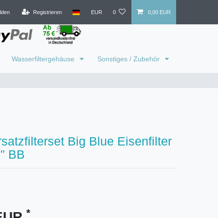
lden
Registrieren
EUR
0
0,00 EUR
Wasserfiltergehäuse
Sonstiges / Zubehör
satzfilterset Big Blue Eisenfilter
0" BB
*
 EUR