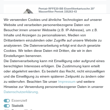
Pentair RFFE20-BB Eisenfilterkartusche 20"
Wasserfilter Pentek 155263-43
Wir verwenden Cookies und ähnliche Technologien auf unserer
Website und verarbeiten personenbezogene Daten von
179,90 € *
Besucher:innen unserer Webseite (z.B. IP-Adresse), um z.B.
In den Warenkorb
Inhalte und Anzeigen zu personalisieren, Medien von
*
inkl. ges. MwSt.
zzgl.
Versandkosten
Drittanbietern einzubinden oder Zugriffe auf unsere Website zu
analysieren. Die Datenverarbeitung erfolgt erst durch gesetzte
Cookies. Wir teilen diese Daten mit Dritten, die wir in den
Einstellungen benennen.
Die Datenverarbeitung kann mit Einwilligung oder aufgrund eines
berechtigten Interesses erfolgen. Die Zustimmung kann erteilt
Impressum
Daten­schutz­erklärung
AGB
oder abgelehnt werden. Es besteht das Recht, nicht einzuwilligen
und die Einwilligung zu einem späteren Zeitpunkt zu ändern oder
zu widerrufen. Beachten Sie unser
Impressum
und weitere
Barrierefreiheitserklärung
Widerrufs­recht
Hinweise zur Verwendung personenbezogener Daten in unserer
Daten­schutz­erklärung
.
Kontakt
Vertrag widerrufen
Essenziell
Statistik