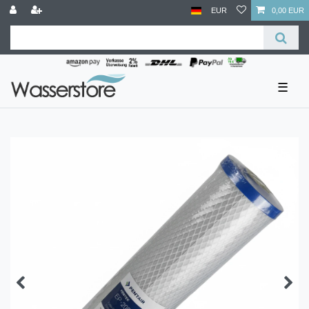
EUR
0,00 EUR
☰