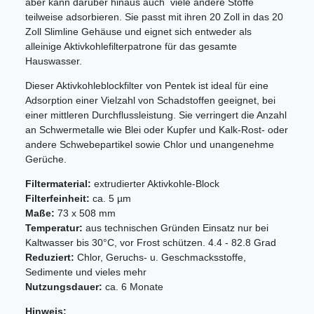
aber kann darüber hinaus auch viele andere Stoffe
teilweise adsorbieren. Sie passt mit ihren 20 Zoll in das 20
Zoll Slimline Gehäuse und eignet sich entweder als
alleinige Aktivkohlefilterpatrone für das gesamte
Hauswasser.
Dieser Aktivkohleblockfilter von Pentek ist ideal für eine
Adsorption einer Vielzahl von Schadstoffen geeignet, bei
einer mittleren Durchflussleistung. Sie verringert die Anzahl
an Schwermetalle wie Blei oder Kupfer und Kalk-Rost- oder
andere Schwebepartikel sowie Chlor und unangenehme
Gerüche.
Filtermaterial:
extrudierter Aktivkohle-Block
Filterfeinheit:
ca. 5 µm
Maße:
73 x 508 mm
Temperatur:
aus technischen Gründen Einsatz nur bei
Kaltwasser bis 30°C, vor Frost schützen. 4.4 - 82.8 Grad
Reduziert:
Chlor, Geruchs- u. Geschmacksstoffe,
Sedimente und vieles mehr
Nutzungsdauer:
ca. 6 Monate
Hinweis: