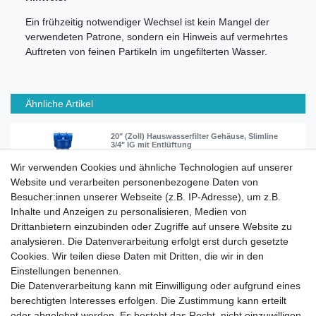
Ein frühzeitig notwendiger Wechsel ist kein Mangel der
verwendeten Patrone, sondern ein Hinweis auf vermehrtes
Auftreten von feinen Partikeln im ungefilterten Wasser.
Ähnliche Artikel
20" (Zoll) Hauswasserfilter Gehäuse, Slimline
3/4" IG mit Entlüftung
Wir verwenden Cookies und ähnliche Technologien auf unserer
Website und verarbeiten personenbezogene Daten von
54,90 € *
Besucher:innen unserer Webseite (z.B. IP-Adresse), um z.B.
In den Warenkorb
Inhalte und Anzeigen zu personalisieren, Medien von
*
inkl. ges. MwSt.
zzgl.
Versandkosten
Drittanbietern einzubinden oder Zugriffe auf unsere Website zu
analysieren. Die Datenverarbeitung erfolgt erst durch gesetzte
Cookies. Wir teilen diese Daten mit Dritten, die wir in den
Einstellungen benennen.
Die Datenverarbeitung kann mit Einwilligung oder aufgrund eines
berechtigten Interesses erfolgen. Die Zustimmung kann erteilt
Impressum
Daten­schutz­erklärung
AGB
oder abgelehnt werden. Es besteht das Recht, nicht einzuwilligen