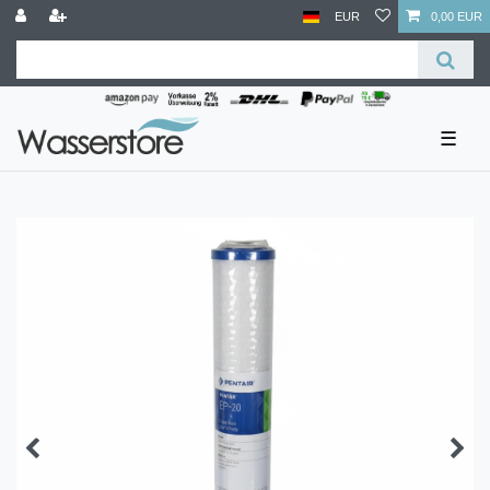
EUR
0,00 EUR
☰