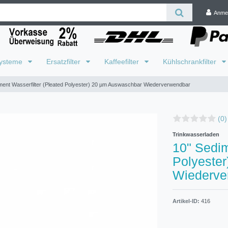
Anme
systeme
Ersatzfilter
Kaffeefilter
Kühlschrankfilter
ment Wasserfilter (Pleated Polyester) 20 µm Auswaschbar Wiederverwendbar
(0)
Trinkwasserladen
10" Sedim
Polyeste
Wiederve
Artikel-ID:
416