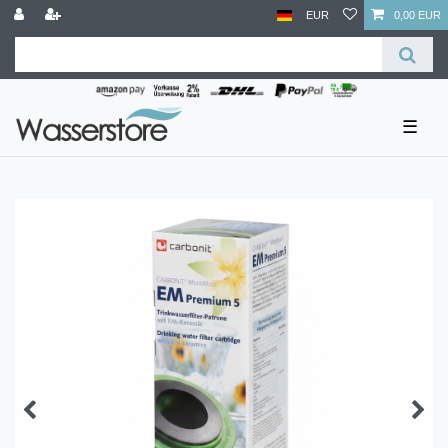
EUR
0,00 EUR
☰