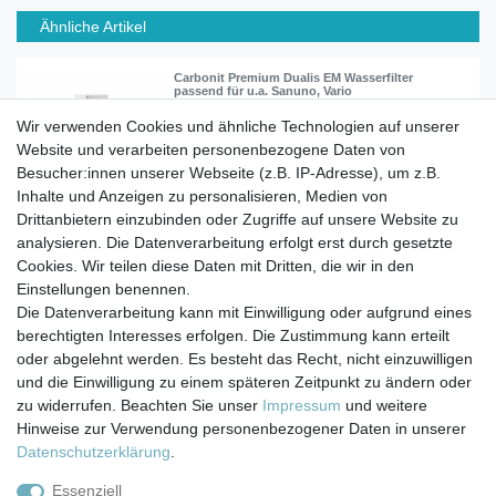
Ähnliche Artikel
Carbonit Premium Dualis EM Wasserfilter
passend für u.a. Sanuno, Vario
Wir verwenden Cookies und ähnliche Technologien auf unserer
Website und verarbeiten personenbezogene Daten von
59,90 € *
Besucher:innen unserer Webseite (z.B. IP-Adresse), um z.B.
In den Warenkorb
Inhalte und Anzeigen zu personalisieren, Medien von
*
inkl. ges. MwSt.
zzgl.
Versandkosten
Drittanbietern einzubinden oder Zugriffe auf unsere Website zu
analysieren. Die Datenverarbeitung erfolgt erst durch gesetzte
Cookies. Wir teilen diese Daten mit Dritten, die wir in den
Einstellungen benennen.
Die Datenverarbeitung kann mit Einwilligung oder aufgrund eines
berechtigten Interesses erfolgen. Die Zustimmung kann erteilt
Impressum
Daten­schutz­erklärung
AGB
oder abgelehnt werden. Es besteht das Recht, nicht einzuwilligen
und die Einwilligung zu einem späteren Zeitpunkt zu ändern oder
zu widerrufen. Beachten Sie unser
Impressum
und weitere
Barrierefreiheitserklärung
Widerrufs­recht
Hinweise zur Verwendung personenbezogener Daten in unserer
Daten­schutz­erklärung
.
Kontakt
Vertrag widerrufen
Essenziell