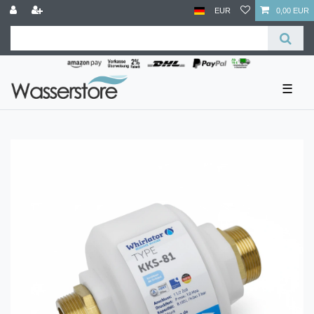
EUR
0,00 EUR
☰