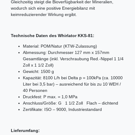
Gleichzeitig steigt die Bioverfügbarkeit der Mineralien,
wodurch sich eine positive Energiebilanz mit
keimreduzierender Wirkung ergibt.
Technische Daten des Whirlator KKS-81:
Material: POM/Natur (KTW-Zulassung)
Abmessung: Durchmesser 127 mm x 157mm
Gesamtlänge (inkl. Verschraubung Red.-Nippel 1 1/4
Zoll x 1 1/2 Zoll)
Gewicht: 1500 g
Kapazität: 8100 L/h bei Delta p = 100kPa (ca. 10000
Liter bei 3,5 bar) – ausreichend für bis zu 10 WEH /
40 Personen
Druckfest: P max. = 1,0 MPa
Anschluss/Größe: G 1 1/2 Zoll Flach – dichtend
Zertifikate: ISO – 9000, Industriestandard
Lieferumfang: