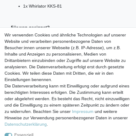
1x Whirlator KKS-81
Für wen geeignet?
Wir verwenden Cookies und ähnliche Technologien auf unserer
Der Whirlator KKS-81 eignet sich für verschiedenste
Website und verarbeiten personenbezogene Daten von
Einsätze. Aufgrund seiner großen Kapazität kann er
Besucher:innen unserer Webseite (z.B. IP-Adresse), um z.B.
Wasser für bis zu 10 Wohneinheiten bzw. 40 Personen von
Inhalte und Anzeigen zu personalisieren, Medien von
Keimen und Kalk befreien.
Drittanbietern einzubinden oder Zugriffe auf unsere Website zu
analysieren. Die Datenverarbeitung erfolgt erst durch gesetzte
Cookies. Wir teilen diese Daten mit Dritten, die wir in den
Einstellungen benennen.
Die Datenverarbeitung kann mit Einwilligung oder aufgrund eines
berechtigten Interesses erfolgen. Die Zustimmung kann erteilt
Impressum
Daten­schutz­erklärung
AGB
oder abgelehnt werden. Es besteht das Recht, nicht einzuwilligen
und die Einwilligung zu einem späteren Zeitpunkt zu ändern oder
zu widerrufen. Beachten Sie unser
Impressum
und weitere
Barrierefreiheitserklärung
Widerrufs­recht
Hinweise zur Verwendung personenbezogener Daten in unserer
Daten­schutz­erklärung
.
Kontakt
Vertrag widerrufen
Essenziell