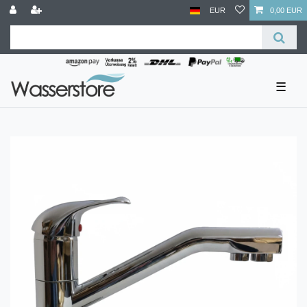
EUR
0,00 EUR
☰