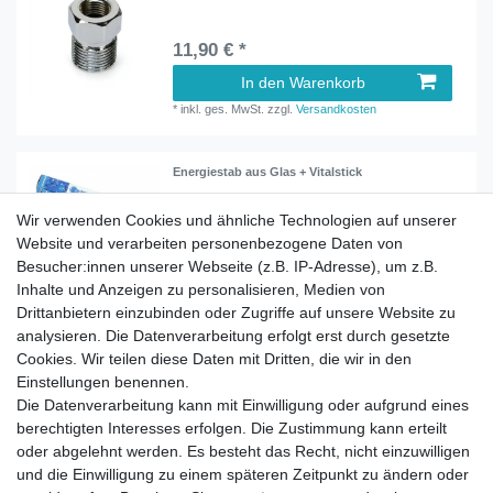
11,90 € *
In den Warenkorb
*
inkl. ges. MwSt.
zzgl.
Versandkosten
Energiestab aus Glas + Vitalstick
Wir verwenden Cookies und ähnliche Technologien auf unserer
Website und verarbeiten personenbezogene Daten von
ab 19,00 € *
Besucher:innen unserer Webseite (z.B. IP-Adresse), um z.B.
Artikel anzeigen
Inhalte und Anzeigen zu personalisieren, Medien von
*
inkl. ges. MwSt.
zzgl.
Versandkosten
Drittanbietern einzubinden oder Zugriffe auf unsere Website zu
analysieren. Die Datenverarbeitung erfolgt erst durch gesetzte
Cookies. Wir teilen diese Daten mit Dritten, die wir in den
Einstellungen benennen.
Die Datenverarbeitung kann mit Einwilligung oder aufgrund eines
berechtigten Interesses erfolgen. Die Zustimmung kann erteilt
Impressum
Daten­schutz­erklärung
AGB
oder abgelehnt werden. Es besteht das Recht, nicht einzuwilligen
und die Einwilligung zu einem späteren Zeitpunkt zu ändern oder