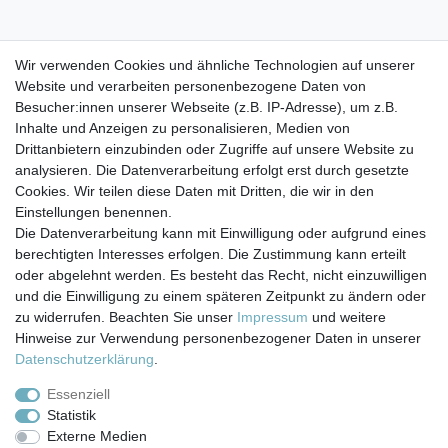
Wir empfehlen, nur Getränke bis 35° C einzufüllen, da die
Wir verwenden Cookies und ähnliche Technologien auf unserer
Flaschen nicht isoliert sind. Die Flaschen selbst halten
Website und verarbeiten personenbezogene Daten von
höhere Temperaturen
Besucher:innen unserer Webseite (z.B. IP-Adresse), um z.B.
aus, allerdings besteht bei heißen Getränken
Inhalte und Anzeigen zu personalisieren, Medien von
Verbrennungsgefahr.
Drittanbietern einzubinden oder Zugriffe auf unsere Website zu
analysieren. Die Datenverarbeitung erfolgt erst durch gesetzte
Cookies. Wir teilen diese Daten mit Dritten, die wir in den
Einstellungen benennen.
Die Datenverarbeitung kann mit Einwilligung oder aufgrund eines
berechtigten Interesses erfolgen. Die Zustimmung kann erteilt
Impressum
Daten­schutz­erklärung
AGB
oder abgelehnt werden. Es besteht das Recht, nicht einzuwilligen
und die Einwilligung zu einem späteren Zeitpunkt zu ändern oder
zu widerrufen. Beachten Sie unser
Impressum
und weitere
Barrierefreiheitserklärung
Widerrufs­recht
Hinweise zur Verwendung personenbezogener Daten in unserer
Daten­schutz­erklärung
.
Kontakt
Vertrag widerrufen
Essenziell
Statistik
Externe Medien
Versand- & Zahlungsbedingungen