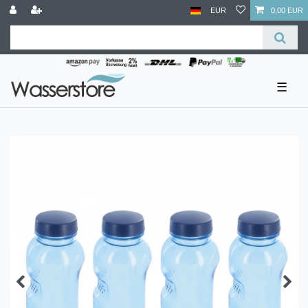
EUR
0,00 EUR
☰