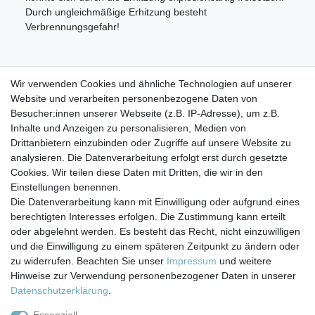
Durch ungleichmäßige Erhitzung besteht
Verbrennungsgefahr!
Wir empfehlen, nur Getränke bis 35° C einzufüllen, da die
Wir verwenden Cookies und ähnliche Technologien auf unserer
Flaschen nicht isoliert sind. Die Flaschen selbst halten
Website und verarbeiten personenbezogene Daten von
höhere Temperaturen
Besucher:innen unserer Webseite (z.B. IP-Adresse), um z.B.
aus, allerdings besteht bei heißen Getränken
Inhalte und Anzeigen zu personalisieren, Medien von
Verbrennungsgefahr.
Drittanbietern einzubinden oder Zugriffe auf unsere Website zu
analysieren. Die Datenverarbeitung erfolgt erst durch gesetzte
Cookies. Wir teilen diese Daten mit Dritten, die wir in den
Einstellungen benennen.
Die Datenverarbeitung kann mit Einwilligung oder aufgrund eines
berechtigten Interesses erfolgen. Die Zustimmung kann erteilt
Impressum
Daten­schutz­erklärung
AGB
oder abgelehnt werden. Es besteht das Recht, nicht einzuwilligen
und die Einwilligung zu einem späteren Zeitpunkt zu ändern oder
zu widerrufen. Beachten Sie unser
Impressum
und weitere
Barrierefreiheitserklärung
Widerrufs­recht
Hinweise zur Verwendung personenbezogener Daten in unserer
Daten­schutz­erklärung
.
Kontakt
Vertrag widerrufen