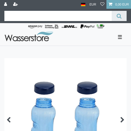
EUR
0,00 EUR
☰