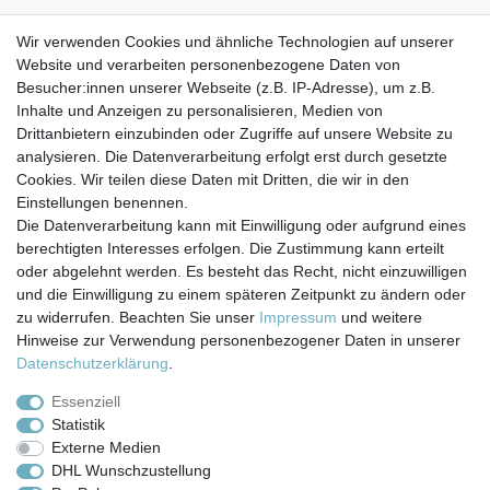
Wir empfehlen, nur Getränke bis 35° C einzufüllen, da die
Wir verwenden Cookies und ähnliche Technologien auf unserer
Flaschen nicht isoliert sind. Die Flaschen selbst halten
Website und verarbeiten personenbezogene Daten von
höhere Temperaturen
Besucher:innen unserer Webseite (z.B. IP-Adresse), um z.B.
aus, allerdings besteht bei heißen Getränken
Inhalte und Anzeigen zu personalisieren, Medien von
Verbrennungsgefahr.
Drittanbietern einzubinden oder Zugriffe auf unsere Website zu
analysieren. Die Datenverarbeitung erfolgt erst durch gesetzte
Cookies. Wir teilen diese Daten mit Dritten, die wir in den
Einstellungen benennen.
Die Datenverarbeitung kann mit Einwilligung oder aufgrund eines
berechtigten Interesses erfolgen. Die Zustimmung kann erteilt
Impressum
Daten­schutz­erklärung
AGB
oder abgelehnt werden. Es besteht das Recht, nicht einzuwilligen
und die Einwilligung zu einem späteren Zeitpunkt zu ändern oder
zu widerrufen. Beachten Sie unser
Impressum
und weitere
Barrierefreiheitserklärung
Widerrufs­recht
Hinweise zur Verwendung personenbezogener Daten in unserer
Daten­schutz­erklärung
.
Kontakt
Vertrag widerrufen
Essenziell
Statistik
Externe Medien
Versand- & Zahlungsbedingungen
DHL Wunschzustellung