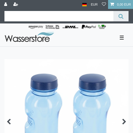
EUR
0,00 EUR
☰