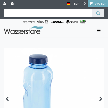
EUR
0,00 EUR
☰