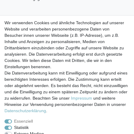
Wir empfehlen, nur Getränke bis 35° C einzufüllen, da die
Wir verwenden Cookies und ähnliche Technologien auf unserer
Flaschen nicht isoliert sind. Die Flaschen selbst halten
Website und verarbeiten personenbezogene Daten von
höhere Temperaturen
Besucher:innen unserer Webseite (z.B. IP-Adresse), um z.B.
aus, allerdings besteht bei heißen Getränken
Inhalte und Anzeigen zu personalisieren, Medien von
Verbrennungsgefahr.
Drittanbietern einzubinden oder Zugriffe auf unsere Website zu
analysieren. Die Datenverarbeitung erfolgt erst durch gesetzte
Cookies. Wir teilen diese Daten mit Dritten, die wir in den
Einstellungen benennen.
Die Datenverarbeitung kann mit Einwilligung oder aufgrund eines
berechtigten Interesses erfolgen. Die Zustimmung kann erteilt
Impressum
Daten­schutz­erklärung
AGB
oder abgelehnt werden. Es besteht das Recht, nicht einzuwilligen
und die Einwilligung zu einem späteren Zeitpunkt zu ändern oder
zu widerrufen. Beachten Sie unser
Impressum
und weitere
Barrierefreiheitserklärung
Widerrufs­recht
Hinweise zur Verwendung personenbezogener Daten in unserer
Daten­schutz­erklärung
.
Kontakt
Vertrag widerrufen
Essenziell
Statistik
Externe Medien