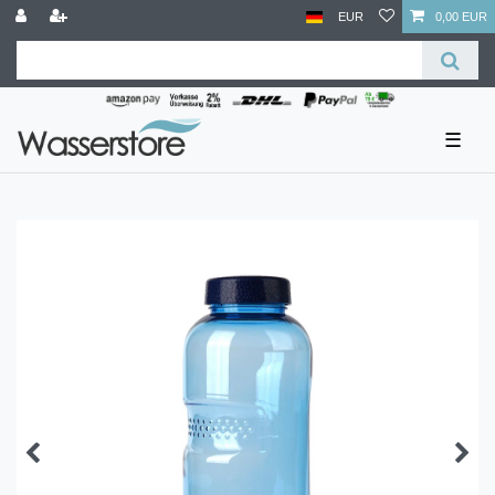
EUR
0,00 EUR
☰