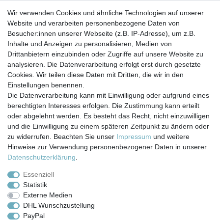
Wir empfehlen, nur Getränke bis 35° C einzufüllen, da die
Wir verwenden Cookies und ähnliche Technologien auf unserer
Flaschen nicht isoliert sind. Die Flaschen selbst halten
Website und verarbeiten personenbezogene Daten von
höhere Temperaturen
Besucher:innen unserer Webseite (z.B. IP-Adresse), um z.B.
aus, allerdings besteht bei heißen Getränken
Inhalte und Anzeigen zu personalisieren, Medien von
Verbrennungsgefahr.
Drittanbietern einzubinden oder Zugriffe auf unsere Website zu
analysieren. Die Datenverarbeitung erfolgt erst durch gesetzte
Cookies. Wir teilen diese Daten mit Dritten, die wir in den
Einstellungen benennen.
Die Datenverarbeitung kann mit Einwilligung oder aufgrund eines
berechtigten Interesses erfolgen. Die Zustimmung kann erteilt
Impressum
Daten­schutz­erklärung
AGB
oder abgelehnt werden. Es besteht das Recht, nicht einzuwilligen
und die Einwilligung zu einem späteren Zeitpunkt zu ändern oder
zu widerrufen. Beachten Sie unser
Impressum
und weitere
Barrierefreiheitserklärung
Widerrufs­recht
Hinweise zur Verwendung personenbezogener Daten in unserer
Daten­schutz­erklärung
.
Kontakt
Vertrag widerrufen
Essenziell
Statistik
Externe Medien
Versand- & Zahlungsbedingungen
DHL Wunschzustellung
PayPal