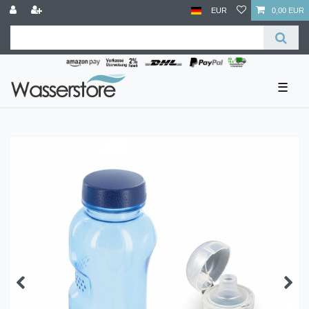
EUR
0,00 EUR
☰