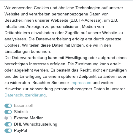
Wir empfehlen, nur Getränke bis 35° C einzufüllen, da die
Wir verwenden Cookies und ähnliche Technologien auf unserer
Flaschen nicht isoliert sind. Die Flaschen selbst halten
Website und verarbeiten personenbezogene Daten von
höhere Temperaturen
Besucher:innen unserer Webseite (z.B. IP-Adresse), um z.B.
aus, allerdings besteht bei heißen Getränken
Inhalte und Anzeigen zu personalisieren, Medien von
Verbrennungsgefahr.
Drittanbietern einzubinden oder Zugriffe auf unsere Website zu
analysieren. Die Datenverarbeitung erfolgt erst durch gesetzte
Cookies. Wir teilen diese Daten mit Dritten, die wir in den
Einstellungen benennen.
Die Datenverarbeitung kann mit Einwilligung oder aufgrund eines
berechtigten Interesses erfolgen. Die Zustimmung kann erteilt
Impressum
Daten­schutz­erklärung
AGB
oder abgelehnt werden. Es besteht das Recht, nicht einzuwilligen
und die Einwilligung zu einem späteren Zeitpunkt zu ändern oder
zu widerrufen. Beachten Sie unser
Impressum
und weitere
Barrierefreiheitserklärung
Widerrufs­recht
Hinweise zur Verwendung personenbezogener Daten in unserer
Daten­schutz­erklärung
.
Kontakt
Vertrag widerrufen
Essenziell
Statistik
Externe Medien
Versand- & Zahlungsbedingungen
DHL Wunschzustellung
PayPal