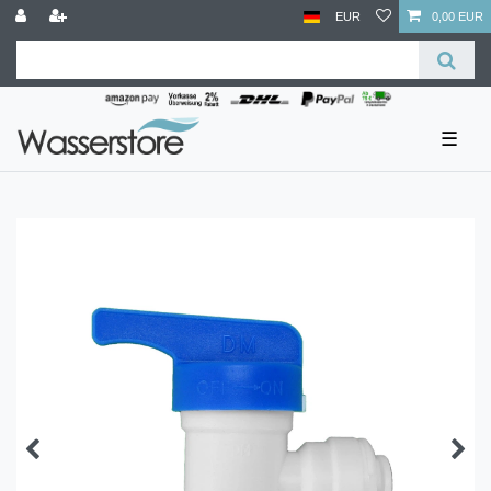
EUR
0,00 EUR
☰