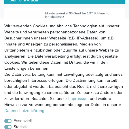
Montagewinkel 90 Grad für 1/4" Schlauch,
Knickschutz
Wir verwenden Cookies und ähnliche Technologien auf unserer
Website und verarbeiten personenbezogene Daten von
ab 1,50 € *
Besucher:innen unserer Webseite (z.B. IP-Adresse), um z.B.
Artikel anzeigen
Inhalte und Anzeigen zu personalisieren, Medien von
*
inkl. ges. MwSt.
zzgl.
Versandkosten
Drittanbietern einzubinden oder Zugriffe auf unsere Website zu
analysieren. Die Datenverarbeitung erfolgt erst durch gesetzte
Cookies. Wir teilen diese Daten mit Dritten, die wir in den
Einstellungen benennen.
Die Datenverarbeitung kann mit Einwilligung oder aufgrund eines
berechtigten Interesses erfolgen. Die Zustimmung kann erteilt
Impressum
Daten­schutz­erklärung
AGB
oder abgelehnt werden. Es besteht das Recht, nicht einzuwilligen
und die Einwilligung zu einem späteren Zeitpunkt zu ändern oder
zu widerrufen. Beachten Sie unser
Impressum
und weitere
Barrierefreiheitserklärung
Widerrufs­recht
Hinweise zur Verwendung personenbezogener Daten in unserer
Daten­schutz­erklärung
.
Kontakt
Vertrag widerrufen
Essenziell
Statistik