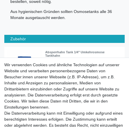
bestellen, soweit nötig.
Aus hygienischen Gründen sollten Osmosetanks alle 36
Monate ausgetauscht werden.
Zubehör
Absperrhahn Tank 1/4" Umkehrosmose
Tankhahn
Wir verwenden Cookies und ähnliche Technologien auf unserer
Website und verarbeiten personenbezogene Daten von
6,95 € *
Besucher:innen unserer Webseite (z.B. IP-Adresse), um z.B.
In den Warenkorb
Inhalte und Anzeigen zu personalisieren, Medien von
*
inkl. ges. MwSt.
zzgl.
Versandkosten
Drittanbietern einzubinden oder Zugriffe auf unsere Website zu
analysieren. Die Datenverarbeitung erfolgt erst durch gesetzte
Cookies. Wir teilen diese Daten mit Dritten, die wir in den
Einstellungen benennen.
Die Datenverarbeitung kann mit Einwilligung oder aufgrund eines
berechtigten Interesses erfolgen. Die Zustimmung kann erteilt
Impressum
Daten­schutz­erklärung
AGB
oder abgelehnt werden. Es besteht das Recht, nicht einzuwilligen