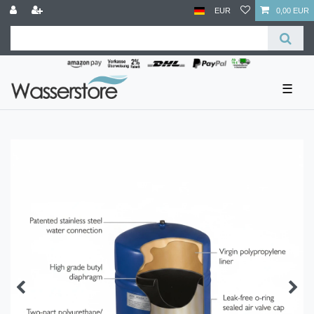
EUR
0,00 EUR
☰