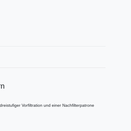
rn
istufiger Vorfiltration und einer Nachfilterpatrone