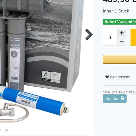
Inhalt
1
Stück
Sofort Versandfer
Wunschliste
* inkl. ges. MwSt. zzgl.
Drucken