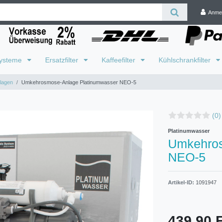
Anme
systeme
Ersatzfilter
Kaffeefilter
Kühlschrankfilter
lagen
Umkehrosmose-Anlage Platinumwasser NEO-5
(0)
Platinumwasser
Umkehros
NEO-5
Artikel-ID:
1091947
439,90