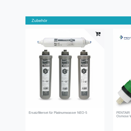
Zubehör
Ersatzfilterset für Platinumwasser NEO-5
PENTAIR 
Osmose W