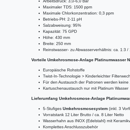
Arbeitsdruck: 3,0-6,0 Bar
Maximaler TDS: 1500 ppm
Maximale Chlorkonzentration: 0,3 ppm
Betriebs-PH: 2-11 pH
Salzabweisung: 95%
Kapazität: 75 GPD
Höhe: 430 mm
Breite: 250 mm
Reinstwasser- zu Abwasserverhältnis: ca. 1:3 
Vorteile Umkehrosmose-Anlage Platinumwasser 
Europäische Rohstoffe
Twist-In-Technologie > Kinderleichter Filterwec
Für den Austausch der Patronen werden keine 
Kartuschenaustausch nur mit Platinum Wasser
Lieferumfang Umkehrosmose-Anlage Platinumwa
5-Stufiges
Umkehrosmosesystem
(inkl. 3 Vo
Vorratstank 12 Liter Brutto / ca. 8 Liter Netto
Wasserhahn aus INOX (Edelstahl) mit Keramikv
Komplettes Anschlusszubehör