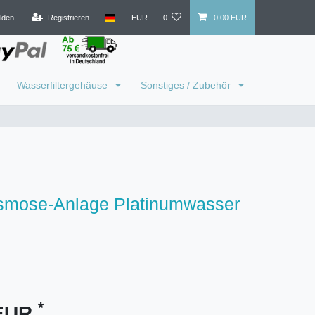
lden
Registrieren
EUR
0
0,00 EUR
Wasserfiltergehäuse
Sonstiges / Zubehör
mose-Anlage Platinumwasser
*
 EUR