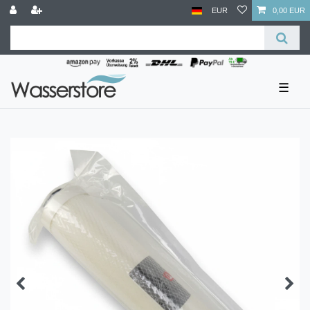
EUR
0,00 EUR
☰