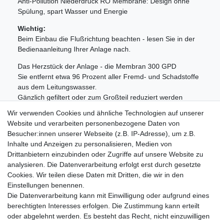
Anti-Pollution Niederdruck RO Membrane: Design ohne
Spülung, spart Wasser und Energie
Wichtig:
Beim Einbau die Flußrichtung beachten - lesen Sie in der
Bedienaanleitung Ihrer Anlage nach.
Das Herzstück der Anlage - die Membran 300 GPD
Sie entfernt etwa 96 Prozent aller Fremd- und Schadstoffe
aus dem Leitungswasser.
Gänzlich gefiltert oder zum Großteil reduziert werden
beispielsweise:
Wir verwenden Cookies und ähnliche Technologien auf unserer
Aluminium, Ammoniak, Calcium, Chrom, Cyanid, Zink,
Website und verarbeiten personenbezogene Daten von
Cadmium, Mangan, Magnesium, Kupfer, Nickel, Blei, Silber,
Besucher:innen unserer Webseite (z.B. IP-Adresse), um z.B.
Strontium, Eisen, Uran, Pestizide, Bakterien, Viren und
Inhalte und Anzeigen zu personalisieren, Medien von
Medikamentenrückstände.
Drittanbietern einzubinden oder Zugriffe auf unsere Website zu
analysieren. Die Datenverarbeitung erfolgt erst durch gesetzte
Cookies. Wir teilen diese Daten mit Dritten, die wir in den
Einstellungen benennen.
Die Datenverarbeitung kann mit Einwilligung oder aufgrund eines
berechtigten Interesses erfolgen. Die Zustimmung kann erteilt
Impressum
Daten­schutz­erklärung
AGB
oder abgelehnt werden. Es besteht das Recht, nicht einzuwilligen