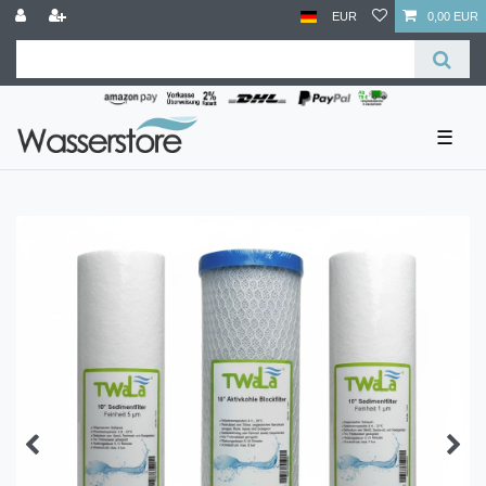
EUR
0,00 EUR
☰