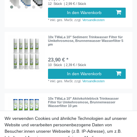
12
Stück
| 2,99 € / Stück
In den Warenkorb
*
inkl. ges. MwSt.
zzgl.
Versandkosten
10x TWaLa 10" Sediment Trinkwasser Filter für
Umkehrosmose, Brunnenwasser Wasserfilter 5
µm
23,90 € *
10
Stück
| 2,39 € / Stück
In den Warenkorb
*
inkl. ges. MwSt.
zzgl.
Versandkosten
10x TWaLa 10" Aktivkohleblock Trinkwasser
Filter für Umkehrosmose, Brunnenwasser
Wasserfilter 10 µm
Wir verwenden Cookies und ähnliche Technologien auf unserer
34,90 € *
Website und verarbeiten personenbezogene Daten von
10
Stück
| 3,49 € / Stück
Besucher:innen unserer Webseite (z.B. IP-Adresse), um z.B.
In den Warenkorb