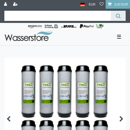
EUR
0,00 EUR
☰