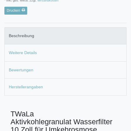
* inkl. ges. MwSt. zzgl.
Versandkosten
Drucken
Beschreibung
Weitere Details
Bewertungen
Herstellerangaben
TWaLa
Aktivkohlegranulat Wasserfilter
10 Zoll für Umkehrosmose,