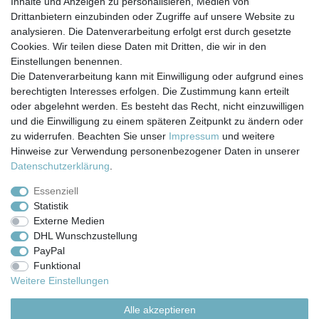
Inhalte und Anzeigen zu personalisieren, Medien von
*
inkl. ges. MwSt.
zzgl.
Versandkosten
Drittanbietern einzubinden oder Zugriffe auf unsere Website zu
analysieren. Die Datenverarbeitung erfolgt erst durch gesetzte
Cookies. Wir teilen diese Daten mit Dritten, die wir in den
Einstellungen benennen.
Die Datenverarbeitung kann mit Einwilligung oder aufgrund eines
berechtigten Interesses erfolgen. Die Zustimmung kann erteilt
Impressum
Daten­schutz­erklärung
AGB
oder abgelehnt werden. Es besteht das Recht, nicht einzuwilligen
und die Einwilligung zu einem späteren Zeitpunkt zu ändern oder
zu widerrufen. Beachten Sie unser
Impressum
und weitere
Barrierefreiheitserklärung
Widerrufs­recht
Hinweise zur Verwendung personenbezogener Daten in unserer
Daten­schutz­erklärung
.
Kontakt
Vertrag widerrufen
Essenziell
Statistik
Externe Medien
Versand- & Zahlungsbedingungen
DHL Wunschzustellung
PayPal
Funktional
© Copyright 2026 | Alle Rechte vorbehalten.
Weitere Einstellungen
Alle akzeptieren