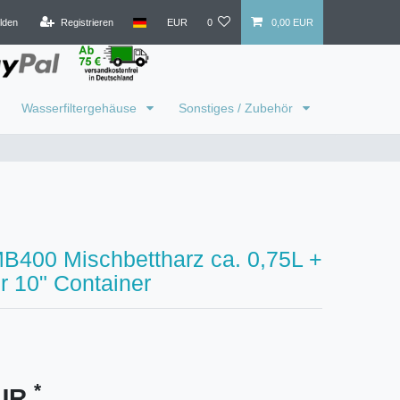
lden
Registrieren
EUR
0
0,00 EUR
Wasserfiltergehäuse
Sonstiges / Zubehör
MB400 Mischbettharz ca. 0,75L +
 10" Container
*
EUR