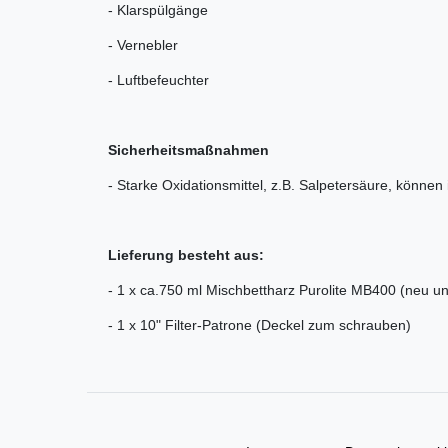
- Klarspülgänge
- Vernebler
- Luftbefeuchter
Sicherheitsmaßnahmen
- Starke Oxidationsmittel, z.B. Salpetersäure, könne
Lieferung besteht aus:
- 1 x ca.750 ml Mischbettharz Purolite MB400 (neu 
- 1 x
10"
Filter-Patrone (Deckel zum schrauben)