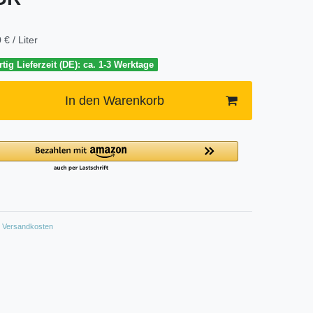
 € / Liter
tig Lieferzeit (DE): ca. 1-3 Werktage
In den Warenkorb
Versandkosten