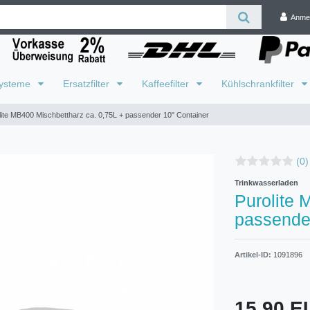
Anme
systeme
Ersatzfilter
Kaffeefilter
Kühlschrankfilter
lite MB400 Mischbettharz ca. 0,75L + passender 10" Container
(0)
Trinkwasserladen
Purolite 
passender
Artikel-ID:
1091896
15,90 