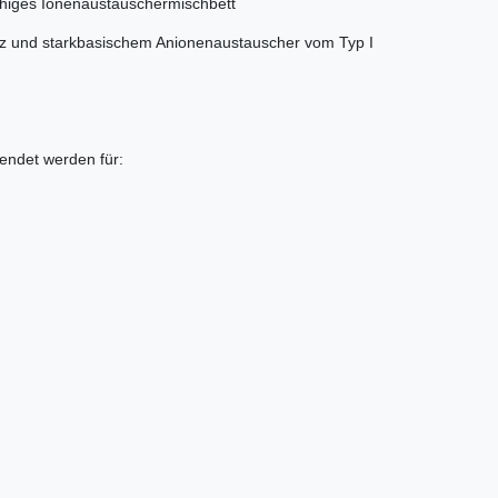
rfähiges Ionenaustauschermischbett
z und starkbasischem Anionenaustauscher vom Typ I
wendet werden für: