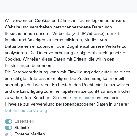
Lieferung besteht aus:
Wir verwenden Cookies und ähnliche Technologien auf unserer
- 2 x ca.750 ml Mischbettharz Purolite MB400 (neu und
Website und verarbeiten personenbezogene Daten von
vakuumverpackt)
Besucher:innen unserer Webseite (z.B. IP-Adresse), um z.B.
Inhalte und Anzeigen zu personalisieren, Medien von
- 1 x
10"
Filter-Patrone (Deckel zum schrauben)
Drittanbietern einzubinden oder Zugriffe auf unsere Website zu
analysieren. Die Datenverarbeitung erfolgt erst durch gesetzte
Cookies. Wir teilen diese Daten mit Dritten, die wir in den
Einstellungen benennen.
Die Datenverarbeitung kann mit Einwilligung oder aufgrund eines
berechtigten Interesses erfolgen. Die Zustimmung kann erteilt
Impressum
Daten­schutz­erklärung
AGB
oder abgelehnt werden. Es besteht das Recht, nicht einzuwilligen
und die Einwilligung zu einem späteren Zeitpunkt zu ändern oder
zu widerrufen. Beachten Sie unser
Impressum
und weitere
Barrierefreiheitserklärung
Widerrufs­recht
Hinweise zur Verwendung personenbezogener Daten in unserer
Daten­schutz­erklärung
.
Kontakt
Vertrag widerrufen
Essenziell
Statistik
Externe Medien
Versand- & Zahlungsbedingungen