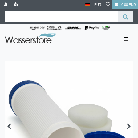
EUR
0,00 EUR
☰