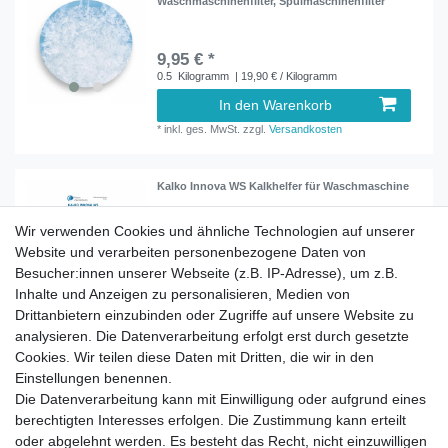
Waschmaschinenfilter, Spülmaschinenfilter
9,95 € *
0.5
Kilogramm
| 19,90 € / Kilogramm
In den Warenkorb
*
inkl. ges. MwSt.
zzgl.
Versandkosten
Kalko Innova WS Kalkhelfer für Waschmaschine
Wir verwenden Cookies und ähnliche Technologien auf unserer
Website und verarbeiten personenbezogene Daten von
13,90 € *
Besucher:innen unserer Webseite (z.B. IP-Adresse), um z.B.
In den Warenkorb
Inhalte und Anzeigen zu personalisieren, Medien von
*
inkl. ges. MwSt.
zzgl.
Versandkosten
Drittanbietern einzubinden oder Zugriffe auf unsere Website zu
analysieren. Die Datenverarbeitung erfolgt erst durch gesetzte
Cookies. Wir teilen diese Daten mit Dritten, die wir in den
Einstellungen benennen.
Die Datenverarbeitung kann mit Einwilligung oder aufgrund eines
berechtigten Interesses erfolgen. Die Zustimmung kann erteilt
Impressum
Daten­schutz­erklärung
AGB
oder abgelehnt werden. Es besteht das Recht, nicht einzuwilligen