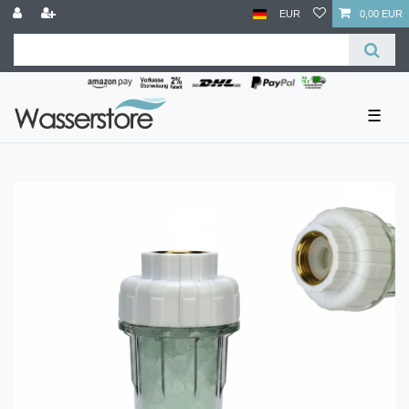
EUR
0,00 EUR
☰