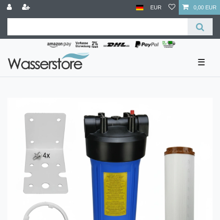
EUR
0,00 EUR
☰