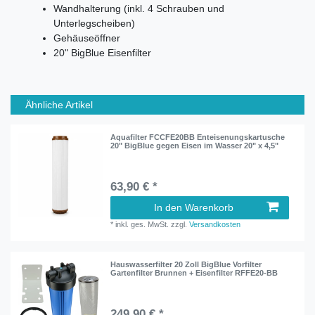
Wandhalterung (inkl. 4 Schrauben und
Unterlegscheiben)
Gehäuseöffner
20" BigBlue Eisenfilter
Ähnliche Artikel
Aquafilter FCCFE20BB Enteisenungskartusche
20" BigBlue gegen Eisen im Wasser 20" x 4,5"
63,90 € *
In den Warenkorb
*
inkl. ges. MwSt.
zzgl.
Versandkosten
Hauswasserfilter 20 Zoll BigBlue Vorfilter
Gartenfilter Brunnen + Eisenfilter RFFE20-BB
249,90 € *