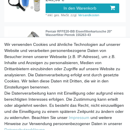
In den Warenkorb
*
inkl. ges. MwSt.
zzgl.
Versandkosten
Pentair RFFE20-BB Eisenfilterkartusche 20"
Wasserfilter Pentek 155263-43
Wir verwenden Cookies und ähnliche Technologien auf unserer
Website und verarbeiten personenbezogene Daten von
179,90 € *
Besucher:innen unserer Webseite (z.B. IP-Adresse), um z.B.
In den Warenkorb
Inhalte und Anzeigen zu personalisieren, Medien von
*
inkl. ges. MwSt.
zzgl.
Versandkosten
Drittanbietern einzubinden oder Zugriffe auf unsere Website zu
analysieren. Die Datenverarbeitung erfolgt erst durch gesetzte
Cookies. Wir teilen diese Daten mit Dritten, die wir in den
Einstellungen benennen.
Die Datenverarbeitung kann mit Einwilligung oder aufgrund eines
berechtigten Interesses erfolgen. Die Zustimmung kann erteilt
Impressum
Daten­schutz­erklärung
AGB
oder abgelehnt werden. Es besteht das Recht, nicht einzuwilligen
und die Einwilligung zu einem späteren Zeitpunkt zu ändern oder
zu widerrufen. Beachten Sie unser
Impressum
und weitere
Barrierefreiheitserklärung
Widerrufs­recht
Hinweise zur Verwendung personenbezogener Daten in unserer
Daten­schutz­erklärung
.