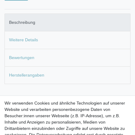
Beschreibung
Weitere Details
Bewertungen
Herstellerangaben
Original Ersatzteil für Auftischgeräte aus Messing -
Wir verwenden Cookies und ähnliche Technologien auf unserer
Oberfläche verchromt
Website und verarbeiten personenbezogene Daten von
Besucher:innen unserer Webseite (z.B. IP-Adresse), um z.B.
Wechselrohr für u.a. Carbonit Sanuno oder Alvito
Inhalte und Anzeigen zu personalisieren, Medien von
AquaNevo Auftischfilter Basic
Drittanbietern einzubinden oder Zugriffe auf unsere Website zu
analysieren. Die Datenverarbeitung erfolgt erst durch gesetzte