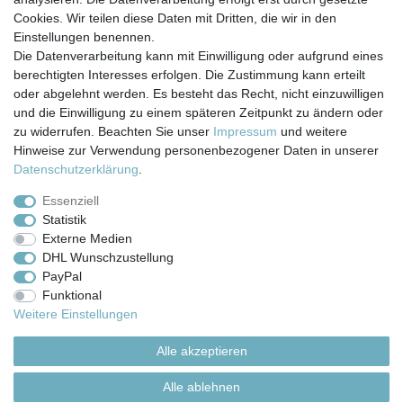
Cookies. Wir teilen diese Daten mit Dritten, die wir in den
Einstellungen benennen.
Die Datenverarbeitung kann mit Einwilligung oder aufgrund eines
berechtigten Interesses erfolgen. Die Zustimmung kann erteilt
Impressum
Daten­schutz­erklärung
AGB
oder abgelehnt werden. Es besteht das Recht, nicht einzuwilligen
und die Einwilligung zu einem späteren Zeitpunkt zu ändern oder
zu widerrufen. Beachten Sie unser
Impressum
und weitere
Barrierefreiheitserklärung
Widerrufs­recht
Hinweise zur Verwendung personenbezogener Daten in unserer
Daten­schutz­erklärung
.
Kontakt
Vertrag widerrufen
Essenziell
Statistik
Externe Medien
Versand- & Zahlungsbedingungen
DHL Wunschzustellung
PayPal
Funktional
© Copyright 2026 | Alle Rechte vorbehalten.
Weitere Einstellungen
Alle akzeptieren
Alle ablehnen