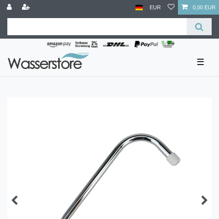
EUR
0,00 EUR
☰