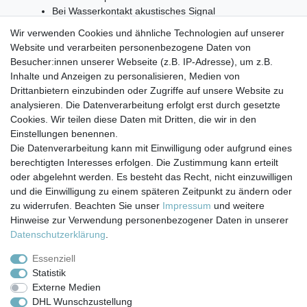
Bei Wasserkontakt akustisches Signal
Bei schwacher Batterie akustisches Signal und
Wir verwenden Cookies und ähnliche Technologien auf unserer
automatische Sperrung der Wasserzufuhr
Website und verarbeiten personenbezogene Daten von
Mit Test-Funktion
Besucher:innen unserer Webseite (z.B. IP-Adresse), um z.B.
9-Volt-Blockbatterie erforderlich (nicht im
Inhalte und Anzeigen zu personalisieren, Medien von
Lieferumfang enthalten)
Drittanbietern einzubinden oder Zugriffe auf unsere Website zu
analysieren. Die Datenverarbeitung erfolgt erst durch gesetzte
Cookies. Wir teilen diese Daten mit Dritten, die wir in den
Einstellungen benennen.
Die Datenverarbeitung kann mit Einwilligung oder aufgrund eines
berechtigten Interesses erfolgen. Die Zustimmung kann erteilt
Impressum
Daten­schutz­erklärung
AGB
oder abgelehnt werden. Es besteht das Recht, nicht einzuwilligen
und die Einwilligung zu einem späteren Zeitpunkt zu ändern oder
zu widerrufen. Beachten Sie unser
Impressum
und weitere
Barrierefreiheitserklärung
Widerrufs­recht
Hinweise zur Verwendung personenbezogener Daten in unserer
Daten­schutz­erklärung
.
Kontakt
Vertrag widerrufen
Essenziell
Statistik
Externe Medien
Versand- & Zahlungsbedingungen
DHL Wunschzustellung