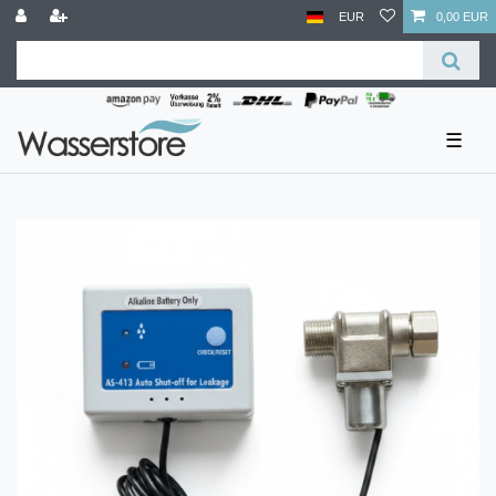
EUR
0,00 EUR
☰