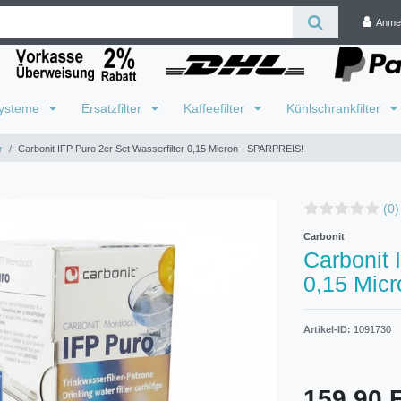
Anme
systeme
Ersatzfilter
Kaffeefilter
Kühlschrankfilter
r
Carbonit IFP Puro 2er Set Wasserfilter 0,15 Micron - SPARPREIS!
(0)
Carbonit
Carbonit 
0,15 Mic
Artikel-ID:
1091730
159,90