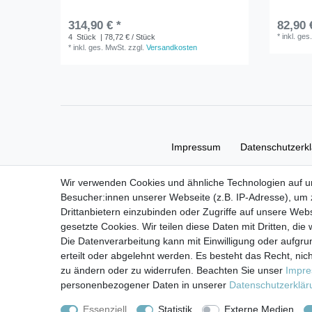
314,90 € *
82,90 
*
inkl. ges
4
Stück
| 78,72 € / Stück
*
inkl. ges. MwSt.
zzgl.
Versandkosten
Impressum
Daten­schutz­erk
Wir verwenden Cookies und ähnliche Technologien auf 
Besucher:innen unserer Webseite (z.B. IP-Adresse), um z
Drittanbietern einzubinden oder Zugriffe auf unsere Webs
gesetzte Cookies. Wir teilen diese Daten mit Dritten, die
Die Datenverarbeitung kann mit Einwilligung oder aufgru
erteilt oder abgelehnt werden. Es besteht das Recht, nich
zu ändern oder zu widerrufen. Beachten Sie unser
Impr
personenbezogener Daten in unserer
Daten­schutz­erklä
Essenziell
Statistik
Externe Medien