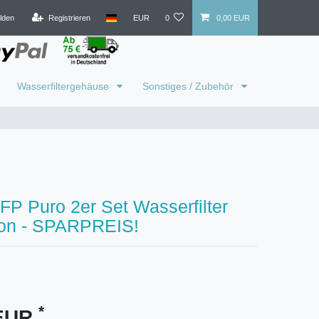
lden
Registrieren
EUR
0
0,00 EUR
Wasserfiltergehäuse
Sonstiges / Zubehör
IFP Puro 2er Set Wasserfilter
ron - SPARPREIS!
*
 EUR