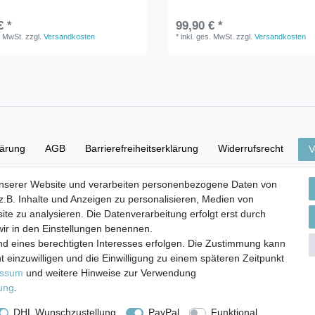
€ *
99,90 € *
. MwSt.
zzgl.
Versandkosten
*
inkl. ges. MwSt.
zzgl.
Versandkosten
lärung
AGB
Barrierefreiheitserklärung
Widerrufs­recht
V
unserer Website und verarbeiten personenbezogene Daten von
Versand- & Zahlungsbedingungen
.B. Inhalte und Anzeigen zu personalisieren, Medien von
ite zu analysieren. Die Datenverarbeitung erfolgt erst durch
 wir in den Einstellungen benennen.
nd eines berechtigten Interesses erfolgen. Die Zustimmung kann
© Copyright 2026 | Alle Rechte vorbehalten.
t einzuwilligen und die Einwilligung zu einem späteren Zeitpunkt
essum
und weitere Hinweise zur Verwendung
rung
.
DHL Wunschzustellung
PayPal
Funktional