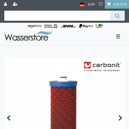
EUR
0,00 EUR
☰