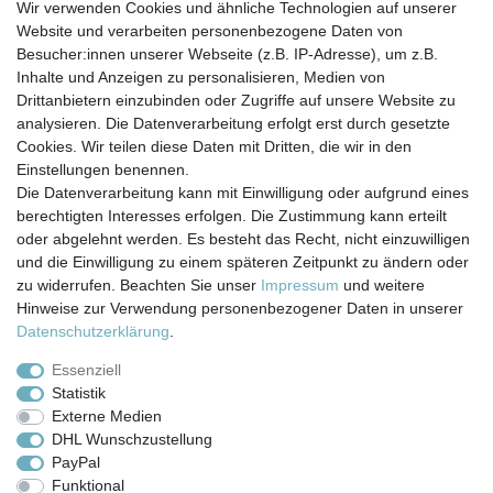
Wir verwenden Cookies und ähnliche Technologien auf unserer
Website und verarbeiten personenbezogene Daten von
7,90 € *
Besucher:innen unserer Webseite (z.B. IP-Adresse), um z.B.
In den Warenkorb
Inhalte und Anzeigen zu personalisieren, Medien von
*
inkl. ges. MwSt.
zzgl.
Versandkosten
Drittanbietern einzubinden oder Zugriffe auf unsere Website zu
analysieren. Die Datenverarbeitung erfolgt erst durch gesetzte
Cookies. Wir teilen diese Daten mit Dritten, die wir in den
Einstellungen benennen.
Die Datenverarbeitung kann mit Einwilligung oder aufgrund eines
berechtigten Interesses erfolgen. Die Zustimmung kann erteilt
Impressum
Daten­schutz­erklärung
AGB
oder abgelehnt werden. Es besteht das Recht, nicht einzuwilligen
und die Einwilligung zu einem späteren Zeitpunkt zu ändern oder
zu widerrufen. Beachten Sie unser
Impressum
und weitere
Barrierefreiheitserklärung
Widerrufs­recht
Hinweise zur Verwendung personenbezogener Daten in unserer
Daten­schutz­erklärung
.
Kontakt
Vertrag widerrufen
Essenziell
Statistik
Externe Medien
Versand- & Zahlungsbedingungen
DHL Wunschzustellung
PayPal
Funktional