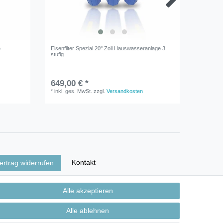
e
Eisenfilter Spezial 20'' Zoll Hauswasseranlage 3
Hauswasse
stufig
Sediment,
649,00 € *
129,90
*
inkl. ges. MwSt.
zzgl.
Versandkosten
*
inkl. ge
Kontakt
ertrag widerrufen
Alle akzeptieren
Alle ablehnen