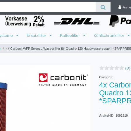
Anme
systeme
Ersatzfilter
Kaffeefilter
Kühlschrankfilter
r
4x Carbonit WFP Select L Wasserfilter für Quadro 120 Hauswassersystem *SPARPREI
(0)
Carbonit
4x Carbon
Quadro 1
*SPARPR
Artikel-ID:
1091819