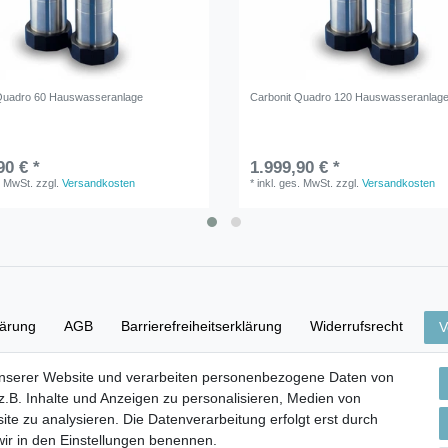
Quadro 60 Hauswasseranlage
Carbonit Quadro 120 Hauswasseranlag
90 € *
1.999,90 € *
. MwSt.
zzgl.
Versandkosten
*
inkl. ges. MwSt.
zzgl.
Versandkosten
lärung
AGB
Barrierefreiheitserklärung
Widerrufs­recht
V
unserer Website und verarbeiten personenbezogene Daten von
Versand- & Zahlungsbedingungen
.B. Inhalte und Anzeigen zu personalisieren, Medien von
ite zu analysieren. Die Datenverarbeitung erfolgt erst durch
 wir in den Einstellungen benennen.