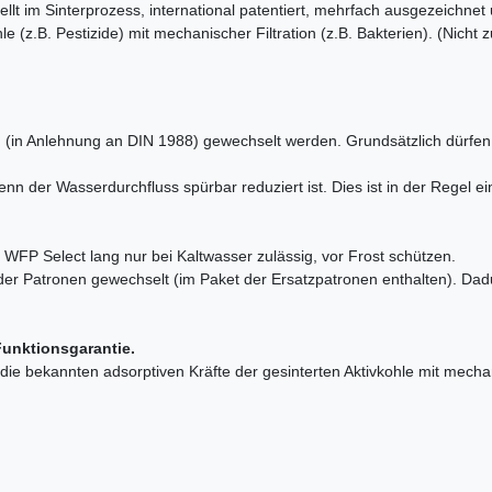
llt im Sinterprozess, international patentiert, mehrfach ausgezeichnet
le (z.B. Pestizide) mit mechanischer Filtration (z.B. Bakterien). (Nich
.
(in Anlehnung an DIN 1988) gewechselt werden. Grundsätzlich dürfen i
enn der Wasserdurchfluss spürbar reduziert ist. Dies ist in der Regel e
 WFP Select lang nur bei Kaltwasser zulässig, vor Frost schützen.
er Patronen gewechselt (im Paket der Ersatzpatronen enthalten). Dadu
Funktionsgarantie.
 die bekannten adsorptiven Kräfte der gesinterten Aktivkohle mit mechan