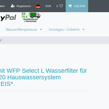
lden
Registrieren
EUR
0
0,00 EUR
Wasserfiltergehäuse
Sonstiges / Zubehör
S*
it WFP Select L Wasserfilter für
20 Hauswassersystem
EIS*