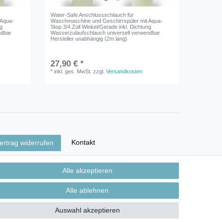
Water-Safe Anschlussschlauch für
 Aqua-
Waschmaschine und Geschirrspüler mit Aqua-
ng
Stop 3/4 Zoll Winkel/Gerade inkl. Dichtung
ndbar
Wasserzulaufschlauch universell verwendbar
Hersteller unabhängig (2m lang)
27,90 € *
*
inkl. ges. MwSt.
zzgl.
Versandkosten
Kontakt
ertrag widerrufen
Alle akzeptieren
Alle ablehnen
Auswahl akzeptieren