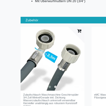
Mit Überwurfmuttern DN 20 (3/4")
Zubehör
Zulaufschlauch Waschmaschine Geschirrspüler
eMC Wasch
3/4 Zoll Winkel/Gerade inkl. Dichtung
Flüssigwa
Wasserzulaufschlauch universell verwendbar
Hersteller unabhängig aus robustem Kunststoff