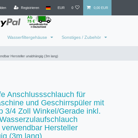
lden
Registrieren
EUR
0
0,00 EUR
Wasserfiltergehäuse
Sonstiges / Zubehör
ndbar Hersteller unabhängig (3m lang)
e Anschlussschlauch für
chine und Geschirrspüler mit
 3/4 Zoll Winkel/Gerade inkl.
 Wasserzulaufschlauch
l verwendbar Hersteller
ig (3m lang)