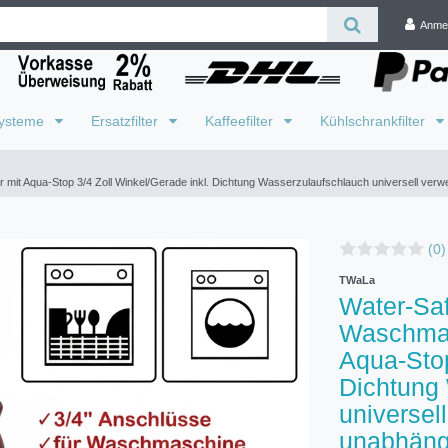
Anme
systeme
Ersatzfilter
Kaffeefilter
Kühlschrankfilter
it Aqua-Stop 3/4 Zoll Winkel/Gerade inkl. Dichtung Wasserzulaufschlauch universell verwe
(0)
TWaLa
Water-Saf
Waschmas
Aqua-Stop
Dichtung
universel
unabhäng