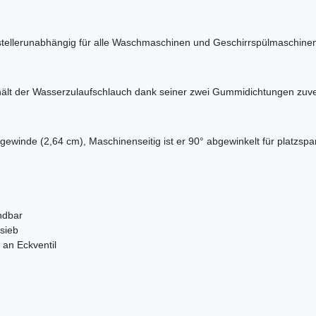
erstellerunabhängig für alle Waschmaschinen und Geschirrspülmaschine
ält der Wasserzulaufschlauch dank seiner zwei Gummidichtungen zuver
ngewinde (2,64 cm), Maschinenseitig ist er 90° abgewinkelt für platz
endbar
zsieb
 an Eckventil