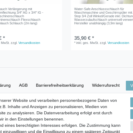
lauch Verlängerung mit
Water-Safe Anschlussschlauch für
mflechtung 3/4" AG x 3/4" IG -
Waschmaschine und Geschirrspüler mit
chinenschlauch
Stop 3/4 Zoll Winkel/Gerade inkl. Dichtu
inenschlauch Flexschlauch
Wasserzulaufschlauch universell verwe
lauch Schlauch (2m lang)
Hersteller unabhängig (3,9m lang)
€ *
35,90 € *
. MwSt.
zzgl.
Versandkosten
*
inkl. ges. MwSt.
zzgl.
Versandkosten
lärung
AGB
Barrierefreiheitserklärung
Widerrufs­recht
V
unserer Website und verarbeiten personenbezogene Daten von
Versand- & Zahlungsbedingungen
.B. Inhalte und Anzeigen zu personalisieren, Medien von
ite zu analysieren. Die Datenverarbeitung erfolgt erst durch
 wir in den Einstellungen benennen.
nd eines berechtigten Interesses erfolgen. Die Zustimmung kann
© Copyright 2026 | Alle Rechte vorbehalten.
t einzuwilligen und die Einwilligung zu einem späteren Zeitpunkt