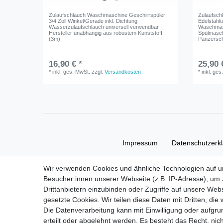
Zulaufschlauch Waschmaschine Geschirrspüler
Zulaufsch
3/4 Zoll Winkel/Gerade inkl. Dichtung
Edelstahlu
Wasserzulaufschlauch universell verwendbar
Waschmas
Hersteller unabhängig aus robustem Kunststoff
Spülmasch
(3m)
Panzersch
16,90 € *
25,90 
*
inkl. ges. MwSt.
zzgl.
Versandkosten
*
inkl. ges
Impressum
Daten­schutz­erk
Wir verwenden Cookies und ähnliche Technologien auf 
Besucher:innen unserer Webseite (z.B. IP-Adresse), um z
Drittanbietern einzubinden oder Zugriffe auf unsere Webs
gesetzte Cookies. Wir teilen diese Daten mit Dritten, die
Die Datenverarbeitung kann mit Einwilligung oder aufgru
erteilt oder abgelehnt werden. Es besteht das Recht, nich