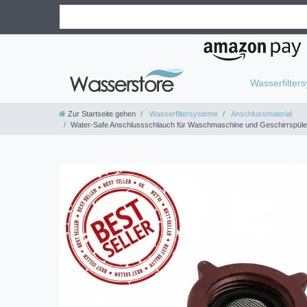
Wasserfilter
Zur Startseite gehen
Wasserfiltersysteme
Anschlussmaterial
Water-Safe Anschlussschlauch für Waschmaschine und Geschirrspüler m