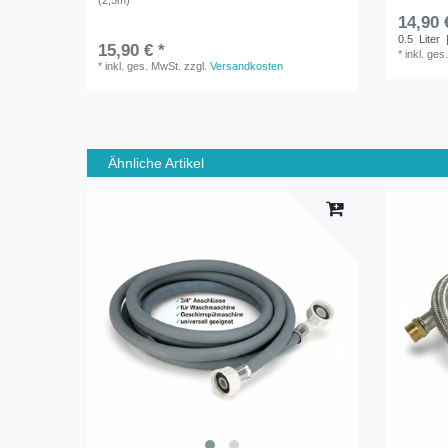
(2,5m)
14,90 
0.5
Liter
|
15,90 € *
*
inkl. ges
*
inkl. ges. MwSt.
zzgl.
Versandkosten
Ähnliche Artikel