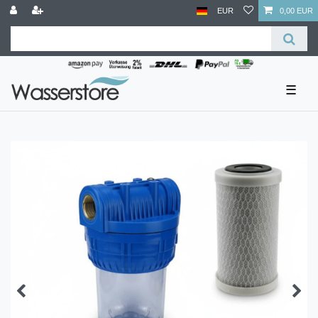
EUR
0,00 EUR
☰