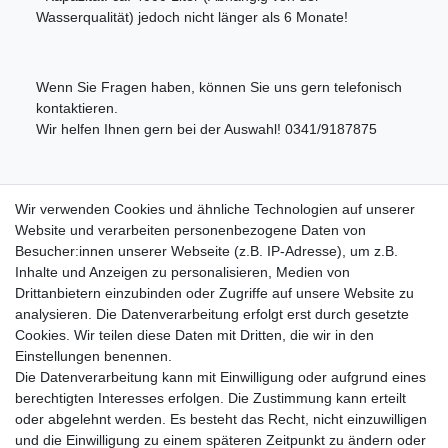
Wasserqualität) jedoch nicht länger als 6 Monate!
Wenn Sie Fragen haben, können Sie uns gern telefonisch
kontaktieren.
Wir helfen Ihnen gern bei der Auswahl! 0341/9187875
Lieferumfang:
Wir verwenden Cookies und ähnliche Technologien auf unserer
Website und verarbeiten personenbezogene Daten von
1x 5 Zoll Wasserfiltergehäuse mit 3/4" Innengewinde +
Besucher:innen unserer Webseite (z.B. IP-Adresse), um z.B.
Wandhalterung + Gehäuseschlüssel
Inhalte und Anzeigen zu personalisieren, Medien von
1x Aktivkohleblockfilter (passend zum Gehäuse)
Drittanbietern einzubinden oder Zugriffe auf unsere Website zu
analysieren. Die Datenverarbeitung erfolgt erst durch gesetzte
Cookies. Wir teilen diese Daten mit Dritten, die wir in den
Einstellungen benennen.
Die Datenverarbeitung kann mit Einwilligung oder aufgrund eines
berechtigten Interesses erfolgen. Die Zustimmung kann erteilt
Impressum
Daten­schutz­erklärung
AGB
oder abgelehnt werden. Es besteht das Recht, nicht einzuwilligen
und die Einwilligung zu einem späteren Zeitpunkt zu ändern oder