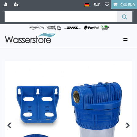
EUR
0,00 EUR
☰