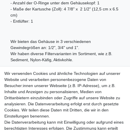
- Anzahl der O-Ringe unter dem Gehäusekopf: 1
- Maße der Kartusche (Zoll): 4 7/8" x 2 1/2" (12,5 cm x 6.5
cm)
- Entlüfter: 1
Wir bieten das Gehäuse in 3 verschiedenen
Gewindegrößen an: 1/2", 3/4" und 1".
Wir haben diverse Filtervarianten im Sortiment, wie z.B.
Sediment, Nylon-Käfig, Aktivkohle.
Wir verwenden Cookies und ähnliche Technologien auf unserer
Website und verarbeiten personenbezogene Daten von
Lieferumfang:
Besucher:innen unserer Webseite (z.B. IP-Adresse), um z.B.
1x 5 Zoll Wasserfiltergehäuse mit 3/4" Innengewinde +
Inhalte und Anzeigen zu personalisieren, Medien von
Wandhalterung + Gehäuseschlüssel
Drittanbietern einzubinden oder Zugriffe auf unsere Website zu
analysieren. Die Datenverarbeitung erfolgt erst durch gesetzte
Cookies. Wir teilen diese Daten mit Dritten, die wir in den
Einstellungen benennen.
Die Datenverarbeitung kann mit Einwilligung oder aufgrund eines
berechtigten Interesses erfolgen. Die Zustimmung kann erteilt
Impressum
Daten­schutz­erklärung
AGB