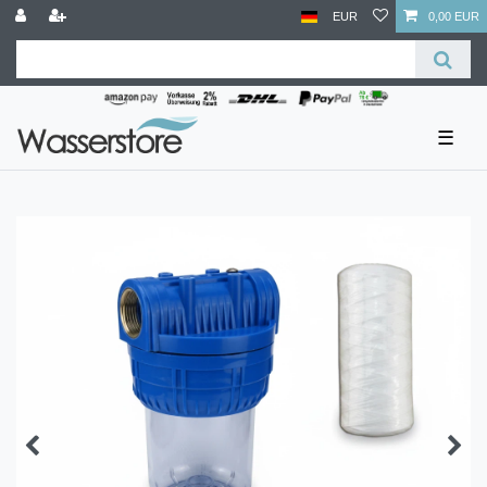
EUR
0,00 EUR
☰