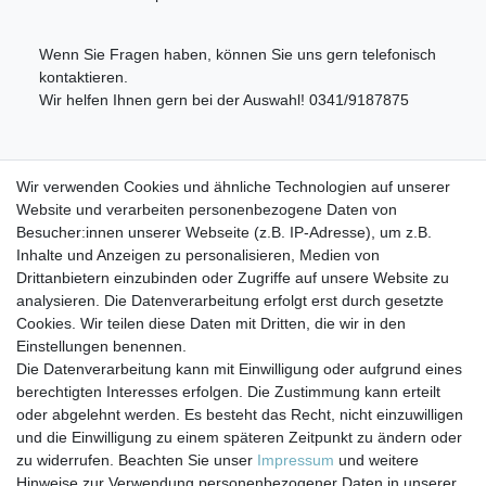
Wenn Sie Fragen haben, können Sie uns gern telefonisch
kontaktieren.
Wir helfen Ihnen gern bei der Auswahl! 0341/9187875
Lieferumfang:
Wir verwenden Cookies und ähnliche Technologien auf unserer
Website und verarbeiten personenbezogene Daten von
1x 5 Zoll Wasserfiltergehäuse mit 1" Innengewinde +
Besucher:innen unserer Webseite (z.B. IP-Adresse), um z.B.
Wandhalterung + Gehäuseschlüssel
Inhalte und Anzeigen zu personalisieren, Medien von
1x Sedimentfilter gewickelt 5 µm (passend zum Gehäuse)
Drittanbietern einzubinden oder Zugriffe auf unsere Website zu
analysieren. Die Datenverarbeitung erfolgt erst durch gesetzte
Cookies. Wir teilen diese Daten mit Dritten, die wir in den
Einstellungen benennen.
Die Datenverarbeitung kann mit Einwilligung oder aufgrund eines
berechtigten Interesses erfolgen. Die Zustimmung kann erteilt
Impressum
Daten­schutz­erklärung
AGB
oder abgelehnt werden. Es besteht das Recht, nicht einzuwilligen
und die Einwilligung zu einem späteren Zeitpunkt zu ändern oder
zu widerrufen. Beachten Sie unser
Impressum
und weitere
Barrierefreiheitserklärung
Widerrufs­recht
Hinweise zur Verwendung personenbezogener Daten in unserer