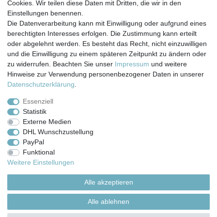
Cookies. Wir teilen diese Daten mit Dritten, die wir in den
Einstellungen benennen.
Die Datenverarbeitung kann mit Einwilligung oder aufgrund eines
berechtigten Interesses erfolgen. Die Zustimmung kann erteilt
Impressum
Daten­schutz­erklärung
AGB
oder abgelehnt werden. Es besteht das Recht, nicht einzuwilligen
und die Einwilligung zu einem späteren Zeitpunkt zu ändern oder
zu widerrufen. Beachten Sie unser
Impressum
und weitere
Barrierefreiheitserklärung
Widerrufs­recht
Hinweise zur Verwendung personenbezogener Daten in unserer
Daten­schutz­erklärung
.
Kontakt
Vertrag widerrufen
Essenziell
Statistik
Externe Medien
Versand- & Zahlungsbedingungen
DHL Wunschzustellung
PayPal
Funktional
© Copyright 2026 | Alle Rechte vorbehalten.
Weitere Einstellungen
Alle akzeptieren
Alle ablehnen