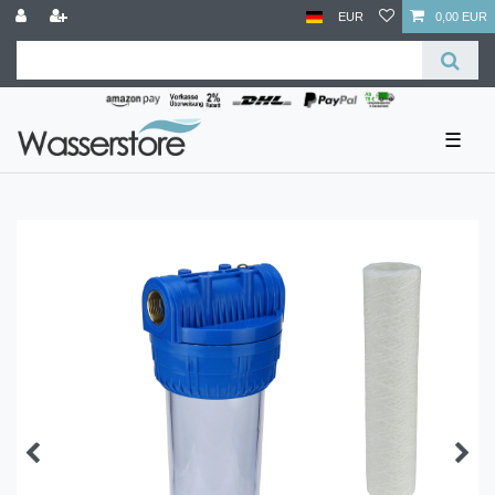
EUR
0,00 EUR
☰