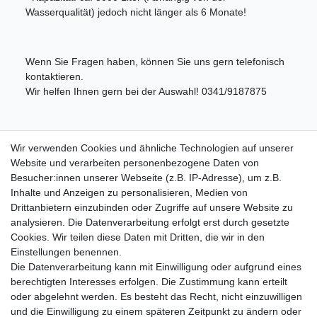
Wasserqualität) jedoch nicht länger als 6 Monate!
Wenn Sie Fragen haben, können Sie uns gern telefonisch
kontaktieren.
Wir helfen Ihnen gern bei der Auswahl! 0341/9187875
Lieferumfang:
Wir verwenden Cookies und ähnliche Technologien auf unserer
Website und verarbeiten personenbezogene Daten von
1x Wasserfiltergehäuse mit 3/4" Innengewinde + Wandhalterung
Besucher:innen unserer Webseite (z.B. IP-Adresse), um z.B.
+ Gehäuseschlüssel
Inhalte und Anzeigen zu personalisieren, Medien von
1x Aktivkohleblockfilter (passend zum Gehäuse)
Drittanbietern einzubinden oder Zugriffe auf unsere Website zu
analysieren. Die Datenverarbeitung erfolgt erst durch gesetzte
Cookies. Wir teilen diese Daten mit Dritten, die wir in den
Einstellungen benennen.
Die Datenverarbeitung kann mit Einwilligung oder aufgrund eines
berechtigten Interesses erfolgen. Die Zustimmung kann erteilt
Impressum
Daten­schutz­erklärung
AGB
oder abgelehnt werden. Es besteht das Recht, nicht einzuwilligen
und die Einwilligung zu einem späteren Zeitpunkt zu ändern oder