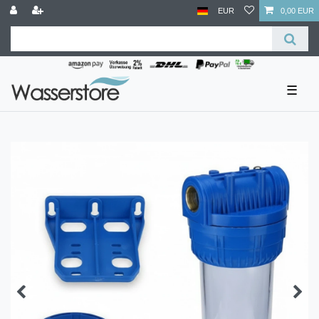
EUR
0,00 EUR
☰