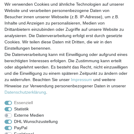
Wir verwenden Cookies und ähnliche Technologien auf unserer
mit jeder anderen 10 Zoll Standard Kartusche verwenden
Website und verarbeiten personenbezogene Daten von
und so gezielt Wasser-Probleme in Haus, Hof und Garten
Besucher:innen unserer Webseite (z.B. IP-Adresse), um z.B.
angehen.
Inhalte und Anzeigen zu personalisieren, Medien von
Drittanbietern einzubinden oder Zugriffe auf unsere Website zu
analysieren. Die Datenverarbeitung erfolgt erst durch gesetzte
Cookies. Wir teilen diese Daten mit Dritten, die wir in den
Einstellungen benennen.
Die Datenverarbeitung kann mit Einwilligung oder aufgrund eines
berechtigten Interesses erfolgen. Die Zustimmung kann erteilt
Impressum
Daten­schutz­erklärung
AGB
oder abgelehnt werden. Es besteht das Recht, nicht einzuwilligen
und die Einwilligung zu einem späteren Zeitpunkt zu ändern oder
zu widerrufen. Beachten Sie unser
Impressum
und weitere
Barrierefreiheitserklärung
Widerrufs­recht
Hinweise zur Verwendung personenbezogener Daten in unserer
Daten­schutz­erklärung
.
Kontakt
Vertrag widerrufen
Essenziell
Statistik
Externe Medien
Versand- & Zahlungsbedingungen
DHL Wunschzustellung
PayPal