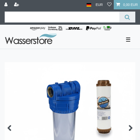
EUR
0,00 EUR
☰