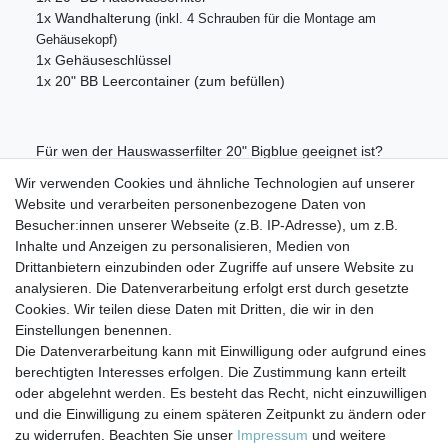
1x Wandhalterung
(inkl. 4 Schrauben für die Montage am
Gehäusekopf)
1x Gehäuseschlüssel
1x 20" BB Leercontainer (zum befüllen)
Für wen der Hauswasserfilter 20" Bigblue geeignet ist?
Aufgrund der verschiedenen Filtereinsätze eignet sich das
Wir verwenden Cookies und ähnliche Technologien auf unserer
Hauswasserfiltersystem 20" Bigblue für die
Website und verarbeiten personenbezogene Daten von
unterschiedlichsten Zwecke. Werten Sie Ihr Trinkwasser
Besucher:innen unserer Webseite (z.B. IP-Adresse), um z.B.
auf, mindern Sie Verfärbungen in Ihrem Wasser oder
Inhalte und Anzeigen zu personalisieren, Medien von
schützen Sie Ihre Geräte zuverlässig.
Drittanbietern einzubinden oder Zugriffe auf unsere Website zu
analysieren. Die Datenverarbeitung erfolgt erst durch gesetzte
Cookies. Wir teilen diese Daten mit Dritten, die wir in den
Einstellungen benennen.
Die Datenverarbeitung kann mit Einwilligung oder aufgrund eines
berechtigten Interesses erfolgen. Die Zustimmung kann erteilt
Impressum
Daten­schutz­erklärung
AGB
oder abgelehnt werden. Es besteht das Recht, nicht einzuwilligen
und die Einwilligung zu einem späteren Zeitpunkt zu ändern oder
zu widerrufen. Beachten Sie unser
Impressum
und weitere
Barrierefreiheitserklärung
Widerrufs­recht