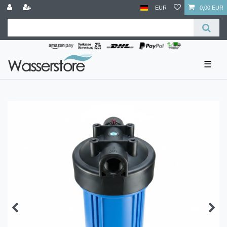
EUR
0,00 EUR
☰