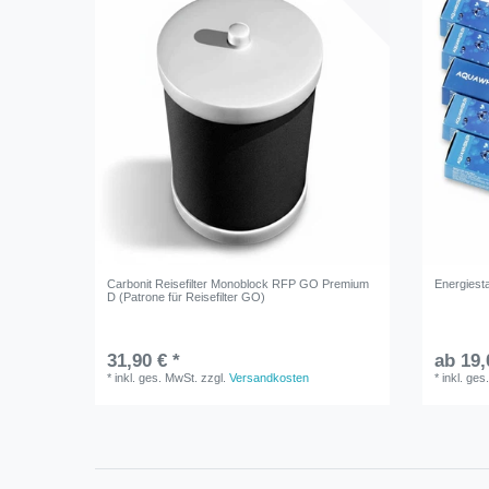
Carbonit Reisefilter Monoblock RFP GO Premium
Energiesta
D (Patrone für Reisefilter GO)
31,90 € *
ab 19,
*
inkl. ges. MwSt.
zzgl.
Versandkosten
*
inkl. ges