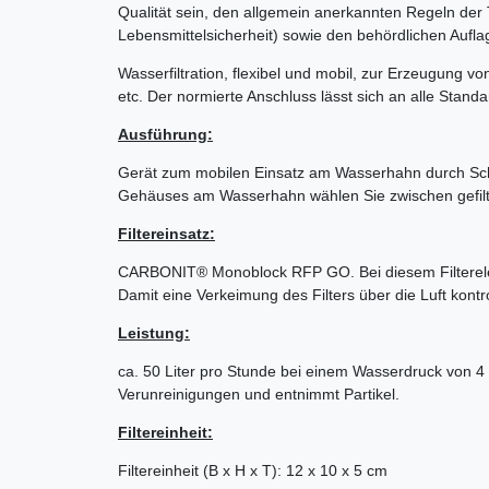
Qualität sein, den allgemein anerkannten Regeln der 
Lebensmittelsicherheit) sowie den behördlichen Aufla
Wasserfiltration, flexibel und mobil, zur Erzeugung
etc. Der normierte Anschluss lässt sich an alle Stan
Ausführung:
Gerät zum mobilen Einsatz am Wasserhahn durch Sc
Gehäuses am Wasserhahn wählen Sie zwischen gefilt
Filtereinsatz:
CARBONIT® Monoblock RFP GO. Bei diesem Filterelem
Damit eine Verkeimung des Filters über die Luft kontr
Leistung:
ca. 50 Liter pro Stunde bei einem Wasserdruck von 4 
Verunreinigungen und entnimmt Partikel.
Filtereinheit:
Filtereinheit (B x H x T): 12 x 10 x 5 cm