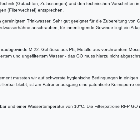
Technik (Gutachten, Zulassungen) und den technischen Vorschriften in 
gen (Filterwechsel) entsprechen.
 von gereinigtem Trinkwasser. Sehr gut geeignet für die Zubereitung v
dardwasserhähne anschrauben; für innenliegende Gewinde liegt ein Adap
hraubgewinde M 22. Gehäuse aus PE, Metalle aus verchromtem Messin
ertem und ungefiltertem Wasser - das GO muss hierzu nicht abgeschr
ent mussten wir auf schwerste hygienische Bedingungen in einigen R
ollierbar bleibt, ist am Patronenausgang eine patentierte Keimsperre e
bar und einer Wassertemperatur von 10°C. Die Filterpatrone RFP GO red