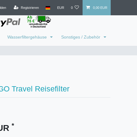
lden
Registrieren
EUR
0
0,00 EUR
Wasserfiltergehäuse
Sonstiges / Zubehör
GO Travel Reisefilter
*
EUR