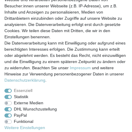
114,90 € *
Besucher:innen unserer Webseite (z.B. IP-Adresse), um z.B.
In den Warenkorb
Inhalte und Anzeigen zu personalisieren, Medien von
*
inkl. ges. MwSt.
zzgl.
Versandkosten
Drittanbietern einzubinden oder Zugriffe auf unsere Website zu
analysieren. Die Datenverarbeitung erfolgt erst durch gesetzte
Cookies. Wir teilen diese Daten mit Dritten, die wir in den
Einstellungen benennen.
Die Datenverarbeitung kann mit Einwilligung oder aufgrund eines
berechtigten Interesses erfolgen. Die Zustimmung kann erteilt
Impressum
Daten­schutz­erklärung
AGB
oder abgelehnt werden. Es besteht das Recht, nicht einzuwilligen
und die Einwilligung zu einem späteren Zeitpunkt zu ändern oder
zu widerrufen. Beachten Sie unser
Impressum
und weitere
Barrierefreiheitserklärung
Widerrufs­recht
Hinweise zur Verwendung personenbezogener Daten in unserer
Daten­schutz­erklärung
.
Kontakt
Vertrag widerrufen
Essenziell
Statistik
Externe Medien
Versand- & Zahlungsbedingungen
DHL Wunschzustellung
PayPal
Funktional
© Copyright 2026 | Alle Rechte vorbehalten.
Weitere Einstellungen