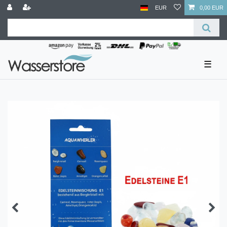
EUR
0,00 EUR
☰