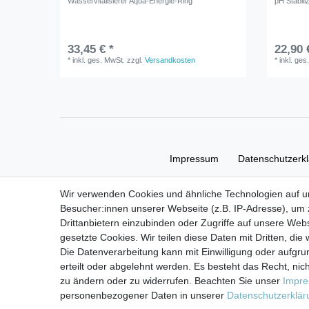
Wasservitalisierer Aqua-Energie-Ring
pH Stabili
33,45 € *
22,90 
*
inkl. ges. MwSt.
zzgl.
Versandkosten
*
inkl. ges
Impressum
Daten­schutz­erk
Wir verwenden Cookies und ähnliche Technologien auf 
Besucher:innen unserer Webseite (z.B. IP-Adresse), um z
Drittanbietern einzubinden oder Zugriffe auf unsere Webs
gesetzte Cookies. Wir teilen diese Daten mit Dritten, die
Die Datenverarbeitung kann mit Einwilligung oder aufgru
erteilt oder abgelehnt werden. Es besteht das Recht, nich
zu ändern oder zu widerrufen. Beachten Sie unser
Impr
personenbezogener Daten in unserer
Daten­schutz­erklä