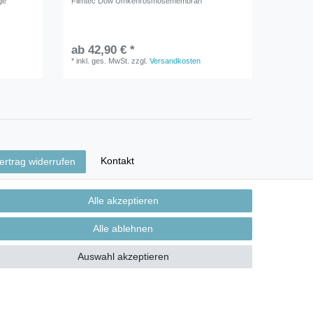
ge
Filmtec Dow Umkehrosmosemembran
Energeti
Anlagen
ab 42,90 € *
ab 25,
*
inkl. ges. MwSt.
zzgl.
Versandkosten
*
inkl. ge
Kontakt
ertrag widerrufen
Alle akzeptieren
Alle ablehnen
Auswahl akzeptieren