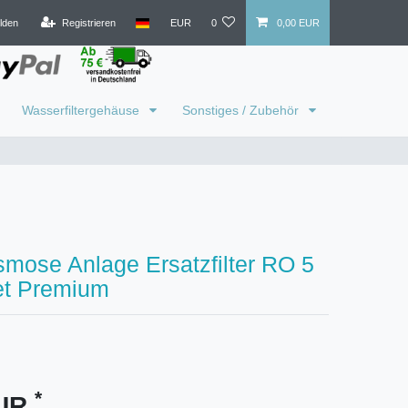
lden
Registrieren
EUR
0
0,00 EUR
Wasserfiltergehäuse
Sonstiges / Zubehör
mose Anlage Ersatzfilter RO 5
et Premium
*
EUR