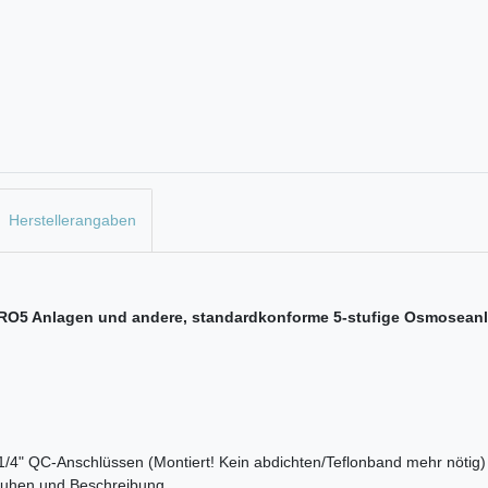
Herstellerangaben
ür RO5 Anlagen und andere, standardkonforme 5-stufige Osmosean
en 1/4" QC-Anschlüssen (Montiert! Kein abdichten/Teflonband mehr nötig)
huhen und Beschreibung