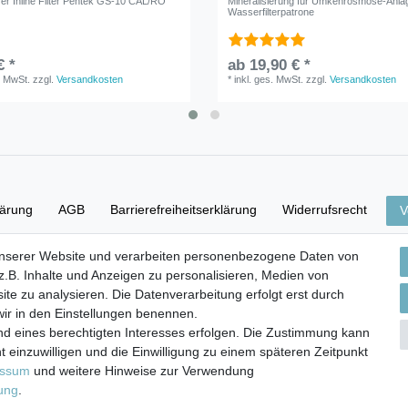
zer Inline Filter Pentek GS-10 CAL/RO
Mineralisierung für Umkehrosmose-Anla
Wasserfilterpatrone
€ *
ab 19,90 € *
. MwSt.
zzgl.
Versandkosten
*
inkl. ges. MwSt.
zzgl.
Versandkosten
lärung
AGB
Barrierefreiheitserklärung
Widerrufs­recht
V
unserer Website und verarbeiten personenbezogene Daten von
Versand- & Zahlungsbedingungen
.B. Inhalte und Anzeigen zu personalisieren, Medien von
ite zu analysieren. Die Datenverarbeitung erfolgt erst durch
 wir in den Einstellungen benennen.
nd eines berechtigten Interesses erfolgen. Die Zustimmung kann
© Copyright 2026 | Alle Rechte vorbehalten.
t einzuwilligen und die Einwilligung zu einem späteren Zeitpunkt
essum
und weitere Hinweise zur Verwendung
rung
.