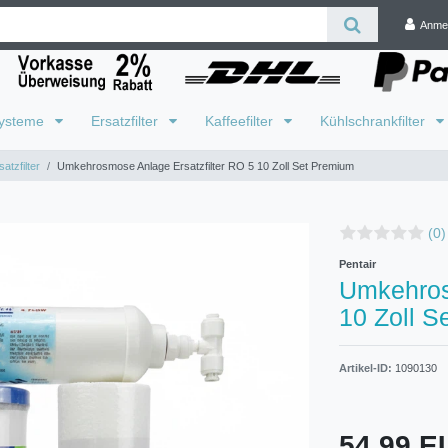
Anme
systeme
Ersatzfilter
Kaffeefilter
Kühlschrankfilter
atzfilter
Umkehrosmose Anlage Ersatzfilter RO 5 10 Zoll Set Premium
(0)
Pentair
Umkehros
10 Zoll S
Artikel-ID:
1090130
54,99 