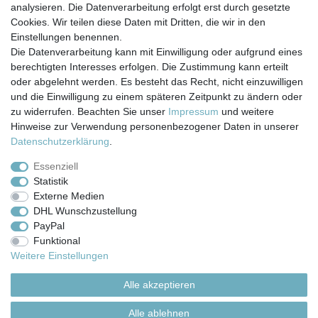
analysieren. Die Datenverarbeitung erfolgt erst durch gesetzte
Cookies. Wir teilen diese Daten mit Dritten, die wir in den
Einstellungen benennen.
Die Datenverarbeitung kann mit Einwilligung oder aufgrund eines
berechtigten Interesses erfolgen. Die Zustimmung kann erteilt
Impressum
Daten­schutz­erklärung
AGB
oder abgelehnt werden. Es besteht das Recht, nicht einzuwilligen
und die Einwilligung zu einem späteren Zeitpunkt zu ändern oder
zu widerrufen. Beachten Sie unser
Impressum
und weitere
Barrierefreiheitserklärung
Widerrufs­recht
Hinweise zur Verwendung personenbezogener Daten in unserer
Daten­schutz­erklärung
.
Kontakt
Vertrag widerrufen
Essenziell
Statistik
Externe Medien
Versand- & Zahlungsbedingungen
DHL Wunschzustellung
PayPal
Funktional
© Copyright 2026 | Alle Rechte vorbehalten.
Weitere Einstellungen
Alle akzeptieren
Alle ablehnen