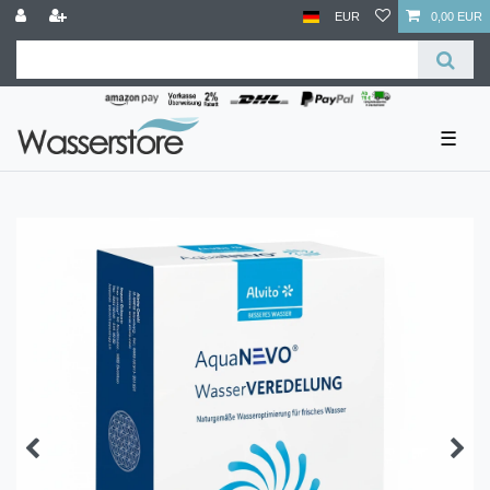
EUR
0,00 EUR
☰