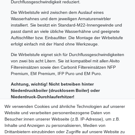
Durchflussgeschwindigkeit reduziert.
Die Wirbelstufe wird zwischen dem Auslauf eines
Wasserhahnes und dem jeweiligen Armaturenwirbler
installiert. Sie besitzt ein Standard-M22-Innengewinde und
passt damit an viele übliche Wasserhähne und geeignete
Auftischfilter bzw. Einbaufilter. Die Montage der Wirbelstufe
erfolgt einfach mit der Hand ohne Werkzeuge.
Die Wirbelstufe eignet sich für Durchflussgeschwindigkeiten
von zwei bis acht Litern. Sie ist kompatibel mit allen Alvito
Filtereinsätzen sowie den Carbonit Filtereinsätzen NFP
Premium, EM Premium, IFP Puro und EM Puro.
Achtung, wichtig! Nicht betreiben hinter
Niederdruckboiler (drucklosem Boiler) oder
Niederdruck-Durchlauferhitzer!
Nicht anschließen an Brause-Armaturen bzw.
Wir verwenden Cookies und ähnliche Technologien auf unserer
Installationen, die dem üblichen Leitungsdruck nicht
Website und verarbeiten personenbezogene Daten von
standhalten könnten!
Besucher:innen unserer Webseite (z.B. IP-Adresse), um z.B.
Nicht alle Brause- bzw. Schlauch-Armaturen sind für
Inhalte und Anzeigen zu personalisieren, Medien von
den Anschluss geeignet!
Drittanbietern einzubinden oder Zugriffe auf unsere Website zu