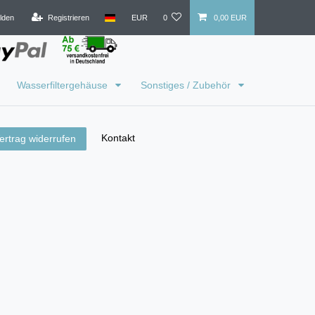
lden
Registrieren
EUR
0
0,00 EUR
Wasserfiltergehäuse
Sonstiges / Zubehör
Kontakt
ertrag widerrufen