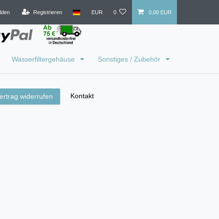
lden
Registrieren
EUR
0
0,00 EUR
Wasserfiltergehäuse
Sonstiges / Zubehör
Kontakt
ertrag widerrufen