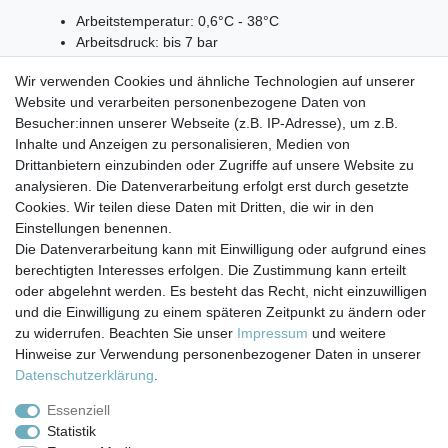
Arbeitstemperatur: 0,6°C - 38°C
Arbeitsdruck: bis 7 bar
Kapazität: 2839 Liter/750 Gallonen
Wir verwenden Cookies und ähnliche Technologien auf unserer
Durchfluss: 1,9 Liter pro Minute
Website und verarbeiten personenbezogene Daten von
Lieferumfang:
Besucher:innen unserer Webseite (z.B. IP-Adresse), um z.B.
Inhalte und Anzeigen zu personalisieren, Medien von
1x EcoAqua EFF-6007A
Drittanbietern einzubinden oder Zugriffe auf unsere Website zu
analysieren. Die Datenverarbeitung erfolgt erst durch gesetzte
Cookies. Wir teilen diese Daten mit Dritten, die wir in den
Einstellungen benennen.
Die Datenverarbeitung kann mit Einwilligung oder aufgrund eines
berechtigten Interesses erfolgen. Die Zustimmung kann erteilt
Impressum
Daten­schutz­erklärung
AGB
oder abgelehnt werden. Es besteht das Recht, nicht einzuwilligen
und die Einwilligung zu einem späteren Zeitpunkt zu ändern oder
zu widerrufen. Beachten Sie unser
Impressum
und weitere
Barrierefreiheitserklärung
Widerrufs­recht
Hinweise zur Verwendung personenbezogener Daten in unserer
Daten­schutz­erklärung
.
Kontakt
Vertrag widerrufen
Essenziell
Statistik