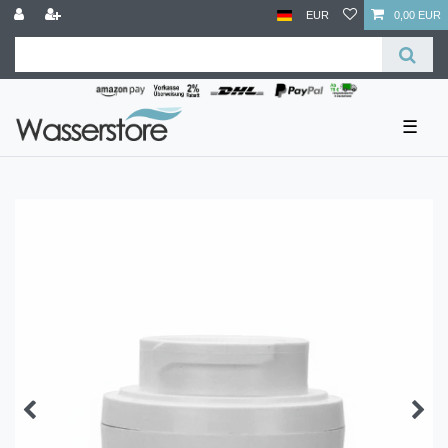
EUR
0,00 EUR
☰