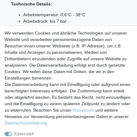
Technische Details:
Arbeitstemperatur: 0,6°C - 38°C
Arbeitsdruck: bis 7 bar
Kapazität: 1137 Liter/300 Gallonen
Wir verwenden Cookies und ähnliche Technologien auf unserer
Durchfluss: 1,9 Liter pro Minute
Website und verarbeiten personenbezogene Daten von
Lieferumfang:
Besucher:innen unserer Webseite (z.B. IP-Adresse), um z.B.
Inhalte und Anzeigen zu personalisieren, Medien von
1x EcoAqua EFF-6005A
Drittanbietern einzubinden oder Zugriffe auf unsere Website zu
analysieren. Die Datenverarbeitung erfolgt erst durch gesetzte
Cookies. Wir teilen diese Daten mit Dritten, die wir in den
Einstellungen benennen.
Die Datenverarbeitung kann mit Einwilligung oder aufgrund eines
berechtigten Interesses erfolgen. Die Zustimmung kann erteilt
Impressum
Daten­schutz­erklärung
AGB
oder abgelehnt werden. Es besteht das Recht, nicht einzuwilligen
und die Einwilligung zu einem späteren Zeitpunkt zu ändern oder
zu widerrufen. Beachten Sie unser
Impressum
und weitere
Barrierefreiheitserklärung
Widerrufs­recht
Hinweise zur Verwendung personenbezogener Daten in unserer
Daten­schutz­erklärung
.
Kontakt
Vertrag widerrufen
Essenziell