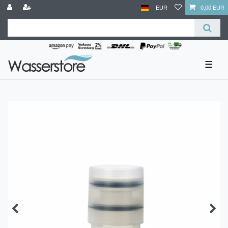
EUR
0,00 EUR
☰