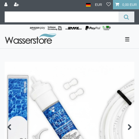
EUR
0,00 EUR
☰