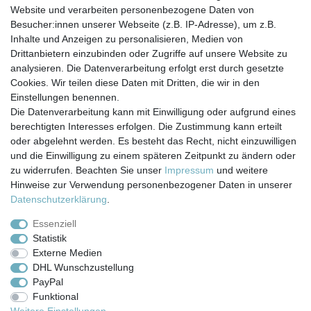
Website und verarbeiten personenbezogene Daten von
Besucher:innen unserer Webseite (z.B. IP-Adresse), um z.B.
Weitere Hinweise finden Sie in der Bedienungsanleitung
Inhalte und Anzeigen zu personalisieren, Medien von
Ihres Gerätes!
Drittanbietern einzubinden oder Zugriffe auf unsere Website zu
analysieren. Die Datenverarbeitung erfolgt erst durch gesetzte
Cookies. Wir teilen diese Daten mit Dritten, die wir in den
Einstellungen benennen.
Die Datenverarbeitung kann mit Einwilligung oder aufgrund eines
berechtigten Interesses erfolgen. Die Zustimmung kann erteilt
Impressum
Daten­schutz­erklärung
AGB
oder abgelehnt werden. Es besteht das Recht, nicht einzuwilligen
und die Einwilligung zu einem späteren Zeitpunkt zu ändern oder
zu widerrufen. Beachten Sie unser
Impressum
und weitere
Barrierefreiheitserklärung
Widerrufs­recht
Hinweise zur Verwendung personenbezogener Daten in unserer
Daten­schutz­erklärung
.
Kontakt
Vertrag widerrufen
Essenziell
Statistik
Externe Medien
Versand- & Zahlungsbedingungen
DHL Wunschzustellung
PayPal
Funktional
© Copyright 2026 | Alle Rechte vorbehalten.