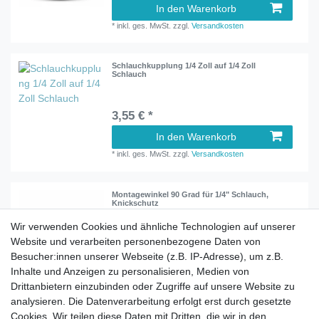
In den Warenkorb
*
inkl. ges. MwSt.
zzgl.
Versandkosten
Schlauchkupplung 1/4 Zoll auf 1/4 Zoll
Schlauch
3,55 € *
In den Warenkorb
*
inkl. ges. MwSt.
zzgl.
Versandkosten
Montagewinkel 90 Grad für 1/4" Schlauch,
Knickschutz
Wir verwenden Cookies und ähnliche Technologien auf unserer
Website und verarbeiten personenbezogene Daten von
ab 1,50 € *
Besucher:innen unserer Webseite (z.B. IP-Adresse), um z.B.
Artikel anzeigen
Inhalte und Anzeigen zu personalisieren, Medien von
*
inkl. ges. MwSt.
zzgl.
Versandkosten
Drittanbietern einzubinden oder Zugriffe auf unsere Website zu
analysieren. Die Datenverarbeitung erfolgt erst durch gesetzte
Cookies. Wir teilen diese Daten mit Dritten, die wir in den