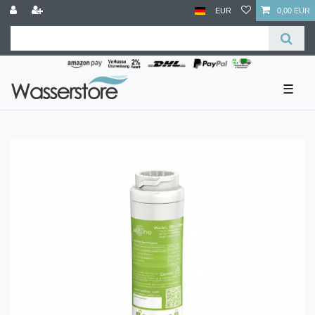
EUR
0,00 EUR
☰