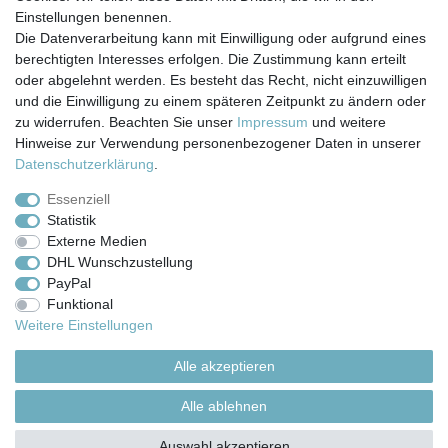
Einstellungen benennen.
Die Datenverarbeitung kann mit Einwilligung oder aufgrund eines
berechtigten Interesses erfolgen. Die Zustimmung kann erteilt
Impressum
Daten­schutz­erklärung
AGB
oder abgelehnt werden. Es besteht das Recht, nicht einzuwilligen
und die Einwilligung zu einem späteren Zeitpunkt zu ändern oder
zu widerrufen. Beachten Sie unser
Impressum
und weitere
Barrierefreiheitserklärung
Widerrufs­recht
Hinweise zur Verwendung personenbezogener Daten in unserer
Daten­schutz­erklärung
.
Kontakt
Vertrag widerrufen
Essenziell
Statistik
Externe Medien
Versand- & Zahlungsbedingungen
DHL Wunschzustellung
PayPal
Funktional
© Copyright 2026 | Alle Rechte vorbehalten.
Weitere Einstellungen
Alle akzeptieren
Alle ablehnen
Auswahl akzeptieren