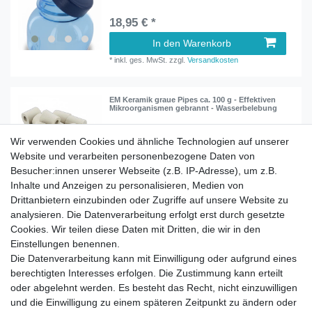
18,95 € *
In den Warenkorb
*
inkl. ges. MwSt.
zzgl.
Versandkosten
EM Keramik graue Pipes ca. 100 g - Effektiven
Mikroorganismen gebrannt - Wasserbelebung
Wir verwenden Cookies und ähnliche Technologien auf unserer
10,90 € *
Website und verarbeiten personenbezogene Daten von
0.1
Kilogramm
| 109,00 € / Kilogramm
Besucher:innen unserer Webseite (z.B. IP-Adresse), um z.B.
In den Warenkorb
Inhalte und Anzeigen zu personalisieren, Medien von
*
inkl. ges. MwSt.
zzgl.
Versandkosten
Drittanbietern einzubinden oder Zugriffe auf unsere Website zu
analysieren. Die Datenverarbeitung erfolgt erst durch gesetzte
Cookies. Wir teilen diese Daten mit Dritten, die wir in den
Einstellungen benennen.
Die Datenverarbeitung kann mit Einwilligung oder aufgrund eines
berechtigten Interesses erfolgen. Die Zustimmung kann erteilt
Impressum
Daten­schutz­erklärung
AGB
oder abgelehnt werden. Es besteht das Recht, nicht einzuwilligen
und die Einwilligung zu einem späteren Zeitpunkt zu ändern oder