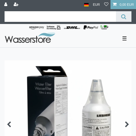
EUR
0,00 EUR
☰