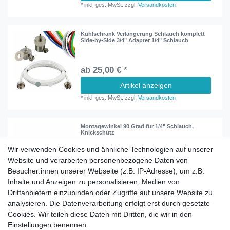
*
inkl. ges. MwSt.
zzgl.
Versandkosten
Kühlschrank Verlängerung Schlauch komplett
Side-by-Side 3/4" Adapter 1/4" Schlauch
ab 25,00 € *
Artikel anzeigen
*
inkl. ges. MwSt.
zzgl.
Versandkosten
Montagewinkel 90 Grad für 1/4" Schlauch,
Knickschutz
Wir verwenden Cookies und ähnliche Technologien auf unserer
Website und verarbeiten personenbezogene Daten von
ab 1,50 € *
Besucher:innen unserer Webseite (z.B. IP-Adresse), um z.B.
Artikel anzeigen
Inhalte und Anzeigen zu personalisieren, Medien von
*
inkl. ges. MwSt.
zzgl.
Versandkosten
Drittanbietern einzubinden oder Zugriffe auf unsere Website zu
analysieren. Die Datenverarbeitung erfolgt erst durch gesetzte
Cookies. Wir teilen diese Daten mit Dritten, die wir in den
Einstellungen benennen.