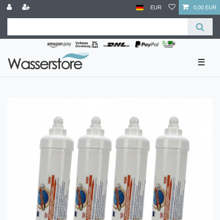
EUR
0,00 EUR
☰