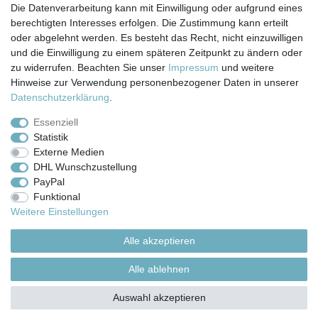
Die Datenverarbeitung kann mit Einwilligung oder aufgrund eines
berechtigten Interesses erfolgen. Die Zustimmung kann erteilt
Impressum
Daten­schutz­erklärung
AGB
oder abgelehnt werden. Es besteht das Recht, nicht einzuwilligen
und die Einwilligung zu einem späteren Zeitpunkt zu ändern oder
zu widerrufen. Beachten Sie unser
Impressum
und weitere
Barrierefreiheitserklärung
Widerrufs­recht
Hinweise zur Verwendung personenbezogener Daten in unserer
Daten­schutz­erklärung
.
Kontakt
Vertrag widerrufen
Essenziell
Statistik
Externe Medien
Versand- & Zahlungsbedingungen
DHL Wunschzustellung
PayPal
Funktional
© Copyright 2026 | Alle Rechte vorbehalten.
Weitere Einstellungen
Alle akzeptieren
Alle ablehnen
Auswahl akzeptieren