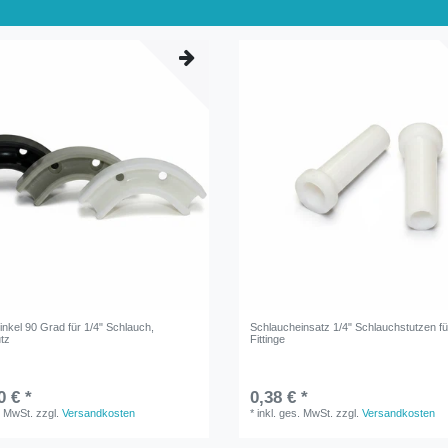
nkel 90 Grad für 1/4" Schlauch,
Schlaucheinsatz 1/4" Schlauchstutzen f
tz
Fittinge
0 € *
0,38 € *
. MwSt.
zzgl.
Versandkosten
*
inkl. ges. MwSt.
zzgl.
Versandkosten