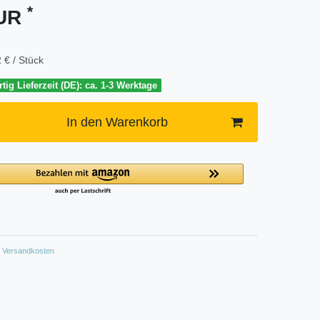
*
EUR
 € / Stück
tig Lieferzeit (DE): ca. 1-3 Werktage
In den Warenkorb
Versandkosten