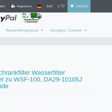
lden
Registrieren
EUR
0
0,00 EUR
Wasserfiltergehäuse
Sonstiges / Zubehör
hrankfilter Wasserfilter
el zu WSF-100, DA29-10105J
ide