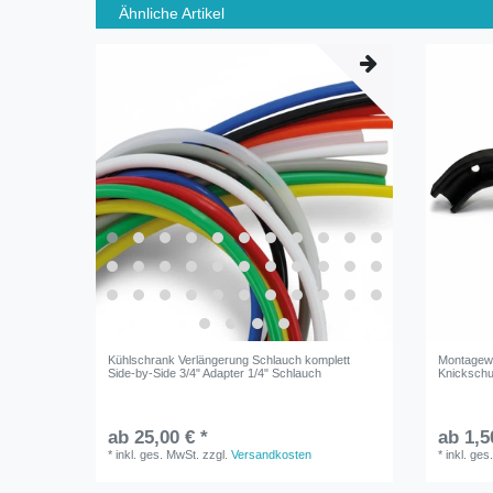
Ähnliche Artikel
Kühlschrank Verlängerung Schlauch komplett
Montagewi
Side-by-Side 3/4" Adapter 1/4" Schlauch
Knickschu
ab 25,00 € *
ab 1,5
*
inkl. ges. MwSt.
zzgl.
Versandkosten
*
inkl. ges