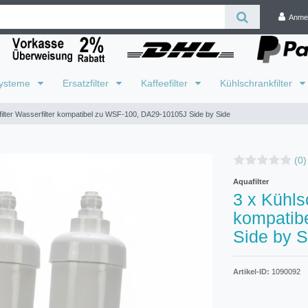
Anme
systeme
Ersatzfilter
Kaffeefilter
Kühlschrankfilter
filter Wasserfilter kompatibel zu WSF-100, DA29-10105J Side by Side
(0)
Aquafilter
3 x Kühlsc
kompatib
Side by S
Artikel-ID:
1090092