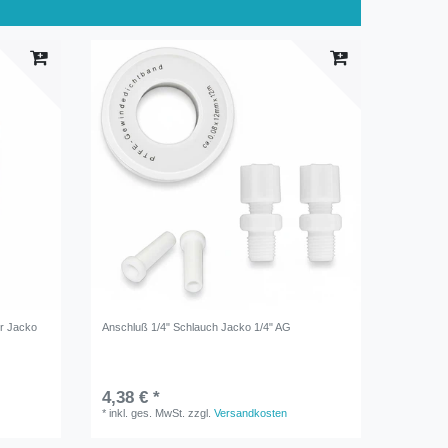
ür Jacko
Anschluß 1/4" Schlauch Jacko 1/4" AG
4,38 € *
*
inkl. ges. MwSt.
zzgl.
Versandkosten