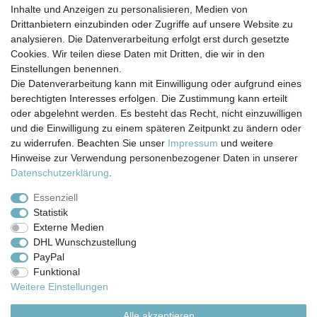
Artikel anzeigen
Inhalte und Anzeigen zu personalisieren, Medien von
*
inkl. ges. MwSt.
zzgl.
Versandkosten
Drittanbietern einzubinden oder Zugriffe auf unsere Website zu
analysieren. Die Datenverarbeitung erfolgt erst durch gesetzte
Cookies. Wir teilen diese Daten mit Dritten, die wir in den
Einstellungen benennen.
Die Datenverarbeitung kann mit Einwilligung oder aufgrund eines
berechtigten Interesses erfolgen. Die Zustimmung kann erteilt
Impressum
Daten­schutz­erklärung
AGB
oder abgelehnt werden. Es besteht das Recht, nicht einzuwilligen
und die Einwilligung zu einem späteren Zeitpunkt zu ändern oder
zu widerrufen. Beachten Sie unser
Impressum
und weitere
Barrierefreiheitserklärung
Widerrufs­recht
Hinweise zur Verwendung personenbezogener Daten in unserer
Daten­schutz­erklärung
.
Kontakt
Vertrag widerrufen
Essenziell
Statistik
Externe Medien
Versand- & Zahlungsbedingungen
DHL Wunschzustellung
PayPal
Funktional
© Copyright 2026 | Alle Rechte vorbehalten.
Weitere Einstellungen
Alle akzeptieren