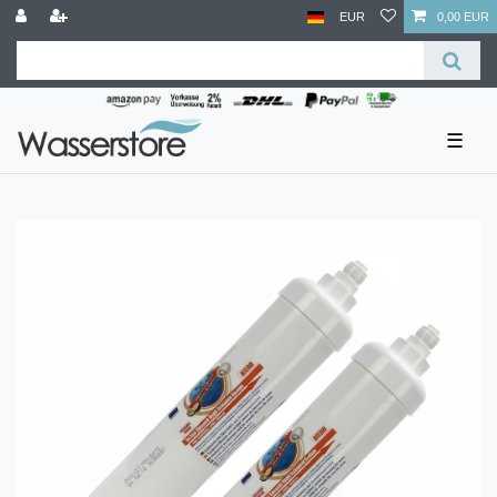
EUR
0,00 EUR
☰