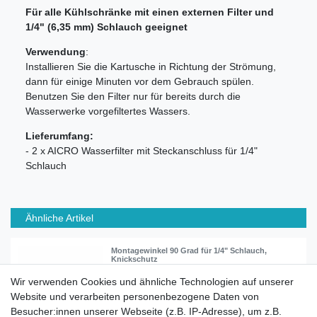
Für alle Kühlschränke mit einen externen Filter und
1/4" (6,35 mm) Schlauch geeignet
Verwendung
:
Installieren Sie die Kartusche in Richtung der Strömung,
dann für einige Minuten vor dem Gebrauch spülen.
Benutzen Sie den Filter nur für bereits durch die
Wasserwerke vorgefiltertes Wassers.
Lieferumfang:
- 2 x AICRO Wasserfilter mit Steckanschluss für 1/4"
Schlauch
Ähnliche Artikel
Montagewinkel 90 Grad für 1/4" Schlauch,
Knickschutz
Wir verwenden Cookies und ähnliche Technologien auf unserer
Website und verarbeiten personenbezogene Daten von
ab 1,50 € *
Besucher:innen unserer Webseite (z.B. IP-Adresse), um z.B.